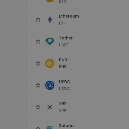
BTC
Investicijų tyrinėtojas
Rask savo kripto strategiją
Ethereum
ETH
Tether
USDT
BNB
BNB
USDC
USDC
XRP
XRP
Solana