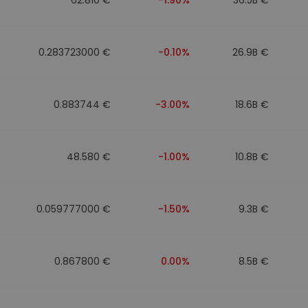
0.283723000 €
-0.10%
26.9B €
0.883744 €
-3.00%
18.6B €
48.580 €
-1.00%
10.8B €
0.059777000 €
-1.50%
9.3B €
0.867800 €
0.00%
8.5B €