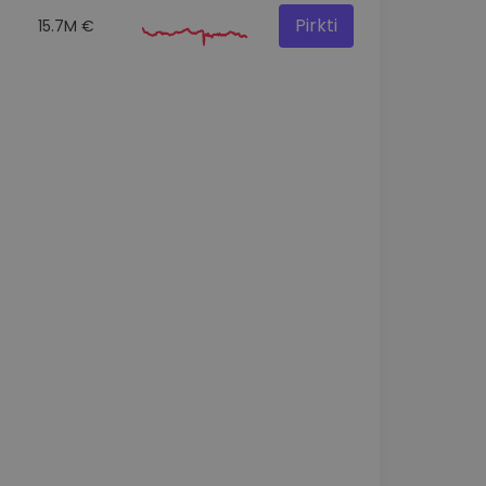
Pirkti
15.7M €