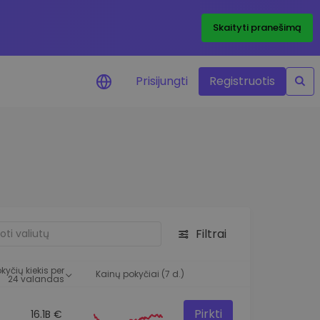
Skaityti pranešimą
Prisijungti
Registruotis
ai apie kainas
 žetonų kainų
mai realiuoju laiku
e išteklius
e investavimo galimybes
Filtrai
o analizė
 įžvalgos, užtikrinančios
kyčių kiekis per
rezultatą
Kainų pokyčiai (7 d.)
24 valandas
Pirkti
16.1B €