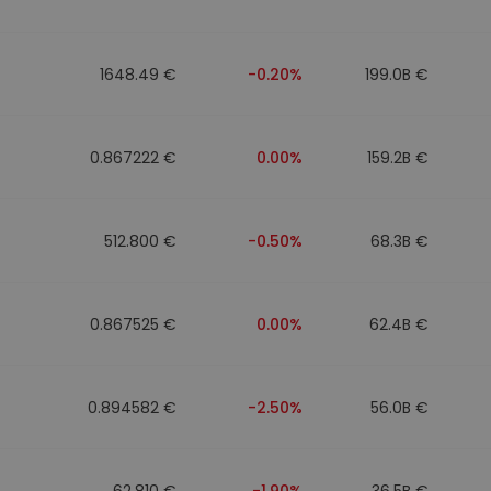
1648.49 €
-0.20%
199.0B €
0.867222 €
0.00%
159.2B €
512.800 €
-0.50%
68.3B €
0.867525 €
0.00%
62.4B €
0.894582 €
-2.50%
56.0B €
62.810 €
-1.90%
36.5B €