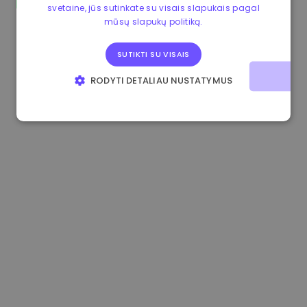
svetaine, jūs sutinkate su visais slapukais pagal
1.190000 €
-2.10%
3.3B €
mūsų slapukų politiką.
SUTIKTI SU VISAIS
RODYTI DETALIAU NUSTATYMUS
BŪTINIEJI
VEIKIMĄ GERINANTYS
TIKSLINIAI
FUNKCINIAI