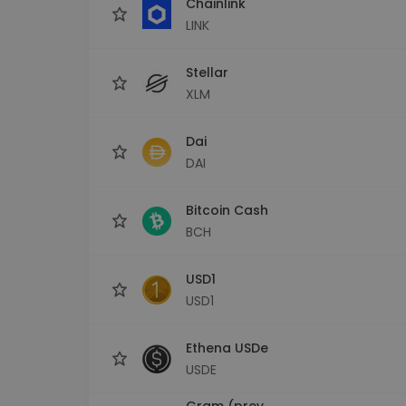
Chainlink
LINK
Stellar
XLM
Dai
DAI
Bitcoin Cash
BCH
USD1
USD1
Ethena USDe
USDE
Gram (prev.