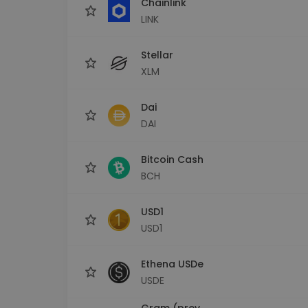
Chainlink
LINK
Stellar
XLM
Dai
DAI
Bitcoin Cash
BCH
USD1
USD1
Ethena USDe
USDE
Gram (prev.