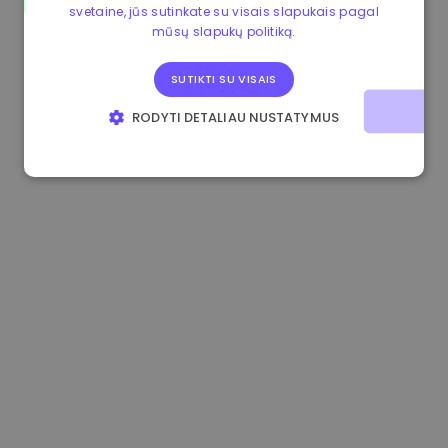
svetaine, jūs sutinkate su visais slapukais pagal
1.170000 €
+2.60%
3.2B €
mūsų slapukų politiką.
SUTIKTI SU VISAIS
RODYTI DETALIAU NUSTATYMUS
BŪTINIEJI
VEIKIMĄ GERINANTYS
TIKSLINIAI
FUNKCINIAI