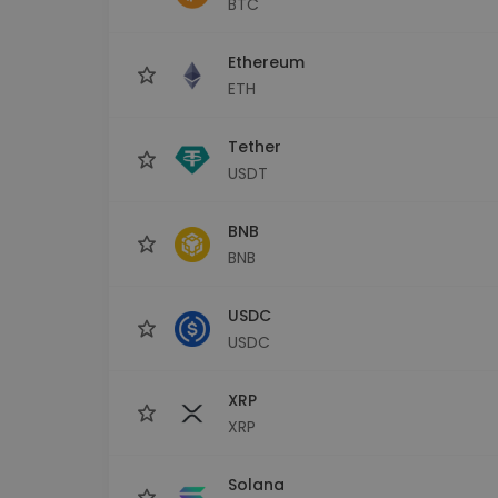
BTC
Investicijų tyrinėtojas
Rask savo kripto strategiją
Ethereum
ETH
Tether
USDT
BNB
BNB
USDC
USDC
XRP
XRP
Solana