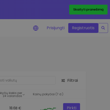
Skaityti pranešimą
Prisijungti
Registruotis
ai apie kainas
 žetonų kainų
mai realiuoju laiku
e išteklius
e investavimo galimybes
Filtrai
o analizė
 įžvalgos, užtikrinančios
kyčių kiekis per
rezultatą
Kainų pokyčiai (7 d.)
24 valandas
Pirkti
18.6B €