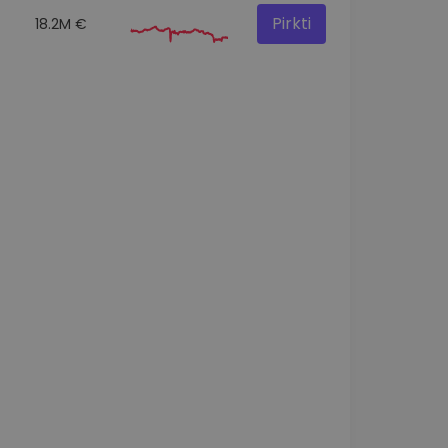
Pirkti
18.2M €