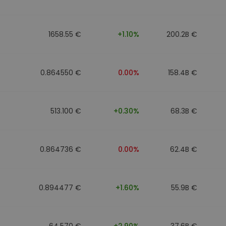
1658.55 €
+1.10%
200.2B €
0.864550 €
0.00%
158.4B €
513.100 €
+0.30%
68.3B €
0.864736 €
0.00%
62.4B €
0.894477 €
+1.60%
55.9B €
64.570 €
+2.90%
37.6B €