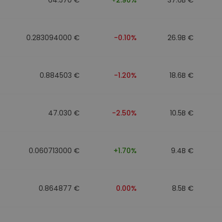
0.283094000 €
-0.10%
26.9B €
0.884503 €
-1.20%
18.6B €
47.030 €
-2.50%
10.5B €
0.060713000 €
+1.70%
9.4B €
0.864877 €
0.00%
8.5B €