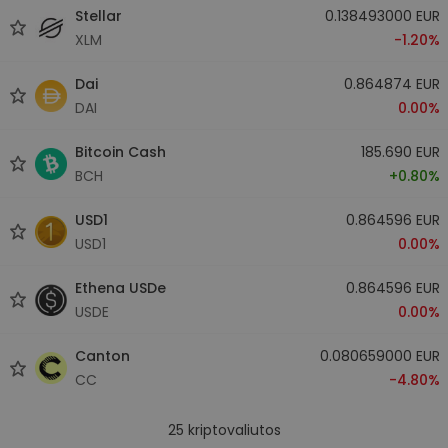
Stellar
0.138493000 EUR
XLM
-1.20%
Dai
0.864874 EUR
DAI
0.00%
Bitcoin Cash
185.690 EUR
BCH
+0.80%
USD1
0.864596 EUR
USD1
0.00%
Ethena USDe
0.864596 EUR
USDE
0.00%
Canton
0.080659000 EUR
CC
-4.80%
25
kriptovaliutos