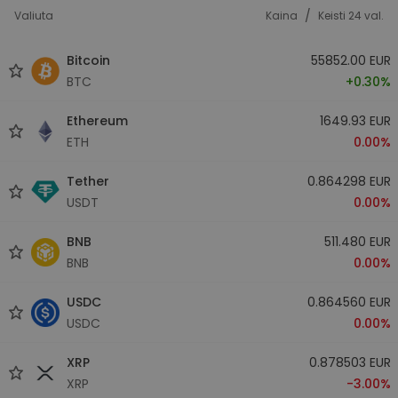
/
Valiuta
Kaina
Keisti 24 val.
Bitcoin
55852.00 EUR
BTC
+0.30%
Ethereum
1649.93 EUR
ETH
0.00%
Tether
0.864298 EUR
USDT
0.00%
BNB
511.480 EUR
BNB
0.00%
USDC
0.864560 EUR
USDC
0.00%
XRP
0.878503 EUR
XRP
-3.00%