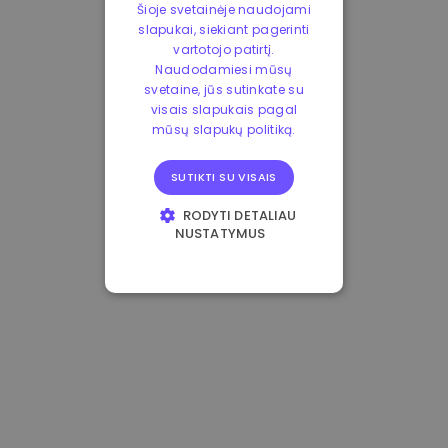
Šioje svetainėje naudojami
slapukai, siekiant pagerinti
vartotojo patirtį.
Naudodamiesi mūsų
svetaine, jūs sutinkate su
visais slapukais pagal
mūsų slapukų politiką.
SUTIKTI SU VISAIS
RODYTI DETALIAU
NUSTATYMUS
BŪTINIEJI
VEIKIMĄ GERINANTYS
TIKSLINIAI
FUNKCINIAI