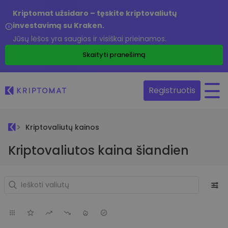
Kriptomat užsidaro – tęskite kriptovaliutų
investavimą su Kraken.
Jūsų lėšos yra saugios ir visiškai prieinamos.
Skaityti pranešimą
Registruotis
Kriptovaliutų kainos
Kriptovaliutos kaina šiandien