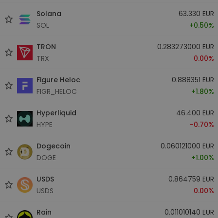
Solana
63.330 EUR
SOL
+0.50%
TRON
0.283273000 EUR
TRX
0.00%
Figure Heloc
0.888351 EUR
FIGR_HELOC
+1.80%
Hyperliquid
46.400 EUR
HYPE
-0.70%
Dogecoin
0.060121000 EUR
DOGE
+1.00%
USDS
0.864759 EUR
USDS
0.00%
Rain
0.011010140 EUR