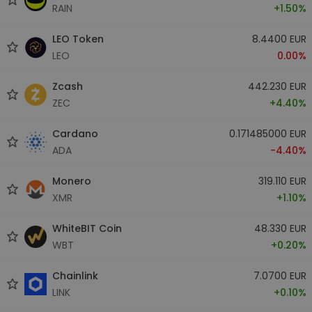
RAIN
+1.50%
LEO Token
8.4400 EUR
LEO
0.00%
Zcash
442.230 EUR
ZEC
+4.40%
Cardano
0.171485000 EUR
ADA
-4.40%
Monero
319.110 EUR
XMR
+1.10%
WhiteBIT Coin
48.330 EUR
WBT
+0.20%
Chainlink
7.0700 EUR
LINK
+0.10%