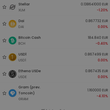
Stellar
0.138641000 EUR
XLM
-1.20%
Dai
0.867732 EUR
DAI
0.00%
Bitcoin Cash
184.840 EUR
BCH
-0.40%
USD1
0.867499 EUR
USD1
0.00%
Ethena USDe
0.867435 EUR
USDE
0.00%
Gram (prev.
1.160000 EUR
Toncoin)
-4.10%
GRAM