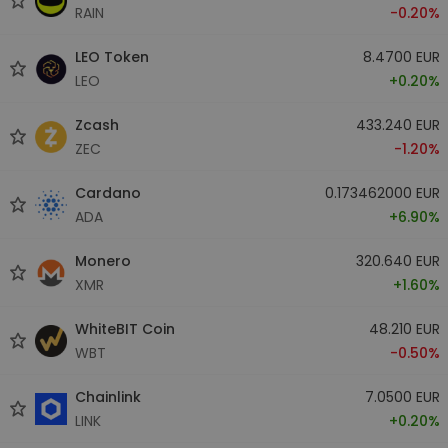
RAIN
-0.20%
LEO Token
8.4700 EUR
LEO
+0.20%
Zcash
433.240 EUR
ZEC
-1.20%
Cardano
0.173462000 EUR
ADA
+6.90%
Monero
320.640 EUR
XMR
+1.60%
WhiteBIT Coin
48.210 EUR
WBT
-0.50%
Chainlink
7.0500 EUR
LINK
+0.20%