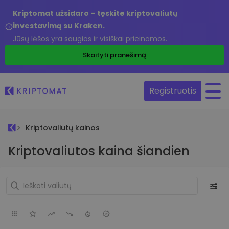
Kriptomat užsidaro – tęskite kriptovaliutų
investavimą su Kraken.
Jūsų lėšos yra saugios ir visiškai prieinamos.
Skaityti pranešimą
Registruotis
Kriptovaliutų kainos
Kriptovaliutos kaina šiandien