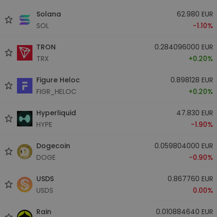
Solana
62.980 EUR
SOL
-1.10%
TRON
0.284096000 EUR
TRX
+0.20%
Figure Heloc
0.898128 EUR
FIGR_HELOC
+0.20%
Hyperliquid
47.830 EUR
HYPE
-1.90%
Dogecoin
0.059804000 EUR
DOGE
-0.90%
USDS
0.867760 EUR
USDS
0.00%
Rain
0.010884640 EUR