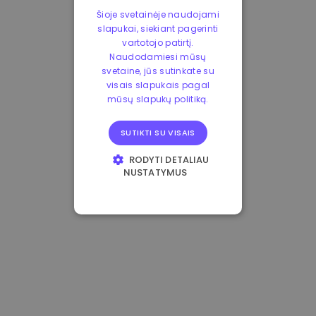
Šioje svetainėje naudojami
slapukai, siekiant pagerinti
vartotojo patirtį.
Naudodamiesi mūsų
svetaine, jūs sutinkate su
visais slapukais pagal
mūsų slapukų politiką.
SUTIKTI SU VISAIS
RODYTI DETALIAU
NUSTATYMUS
BŪTINIEJI
VEIKIMĄ GERINANTYS
TIKSLINIAI
FUNKCINIAI