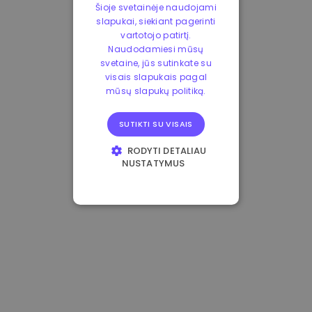
Šioje svetainėje naudojami
slapukai, siekiant pagerinti
vartotojo patirtį.
Naudodamiesi mūsų
svetaine, jūs sutinkate su
visais slapukais pagal
mūsų slapukų politiką.
SUTIKTI SU VISAIS
RODYTI DETALIAU
NUSTATYMUS
BŪTINIEJI
VEIKIMĄ GERINANTYS
TIKSLINIAI
FUNKCINIAI