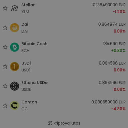
Stellar
0.138493000 EUR
XLM
-1.20%
Dai
0.864874 EUR
DAI
0.00%
Bitcoin Cash
185.690 EUR
BCH
+0.80%
USD1
0.864596 EUR
USD1
0.00%
Ethena USDe
0.864596 EUR
USDE
0.00%
Canton
0.080659000 EUR
CC
-4.80%
25
kriptovaliutos