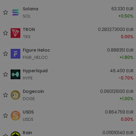
Solana
63.330 EUR
SOL
+0.50%
TRON
0.283273000 EUR
TRX
0.00%
Figure Heloc
0.888351 EUR
FIGR_HELOC
+1.80%
Hyperliquid
46.400 EUR
HYPE
-0.70%
Dogecoin
0.060121000 EUR
DOGE
+1.00%
USDS
0.864759 EUR
USDS
0.00%
Rain
0.011010140 EUR