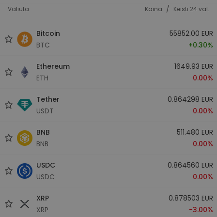
/
Valiuta
Kaina
Keisti 24 val.
Bitcoin
55852.00 EUR
BTC
+0.30%
Ethereum
1649.93 EUR
ETH
0.00%
Tether
0.864298 EUR
USDT
0.00%
BNB
511.480 EUR
BNB
0.00%
USDC
0.864560 EUR
USDC
0.00%
XRP
0.878503 EUR
XRP
-3.00%