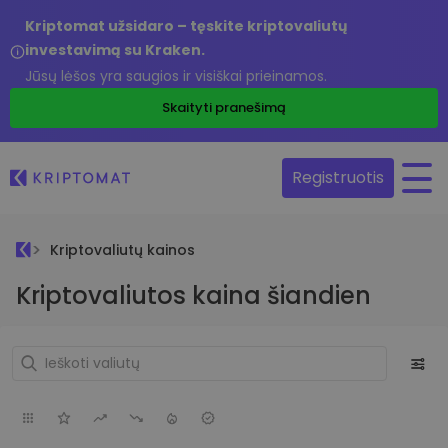
Kriptomat užsidaro – tęskite kriptovaliutų
investavimą su Kraken.
Jūsų lėšos yra saugios ir visiškai prieinamos.
Skaityti pranešimą
Registruotis
Kriptovaliutų kainos
Kriptovaliutos kaina šiandien