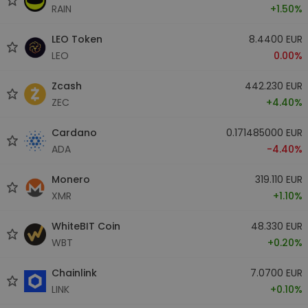
RAIN
+1.50%
LEO Token
8.4400 EUR
LEO
0.00%
Zcash
442.230 EUR
ZEC
+4.40%
Cardano
0.171485000 EUR
ADA
-4.40%
Monero
319.110 EUR
XMR
+1.10%
WhiteBIT Coin
48.330 EUR
WBT
+0.20%
Chainlink
7.0700 EUR
LINK
+0.10%