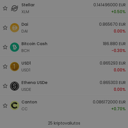
Stellar
0.141496000 EUR
XLM
+0.50%
Dai
0.865670 EUR
DAI
0.00%
Bitcoin Cash
186.880 EUR
BCH
-0.30%
USD1
0.865293 EUR
USD1
0.00%
Ethena USDe
0.865303 EUR
USDE
0.00%
Canton
0.086172000 EUR
CC
+0.70%
25
kriptovaliutos