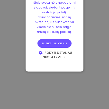
Šioje svetainėje naudojami
slapukai, siekiant pagerinti
vartotojo patirtį.
Naudodamiesi mūsų
svetaine, jūs sutinkate su
visais slapukais pagal
mūsų slapukų politiką.
SUTIKTI SU VISAIS
RODYTI DETALIAU
NUSTATYMUS
BŪTINIEJI
VEIKIMĄ GERINANTYS
TIKSLINIAI
FUNKCINIAI