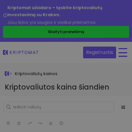
Kriptomat užsidaro – tęskite kriptovaliutų
investavimą su Kraken.
Jūsų lėšos yra saugios ir visiškai prieinamos.
Skaityti pranešimą
Registruotis
Kriptovaliutų kainos
Kriptovaliutos kaina šiandien