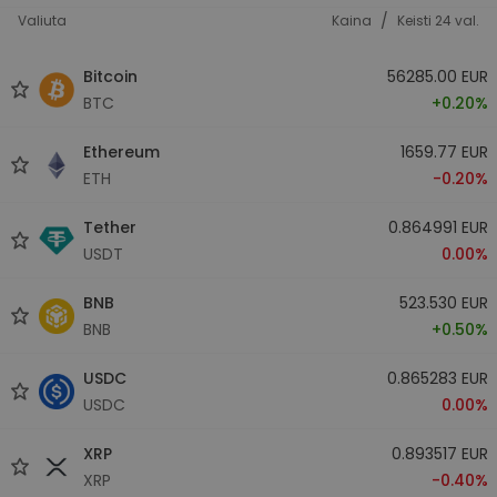
/
Valiuta
Kaina
Keisti 24 val.
Bitcoin
56285.00 EUR
BTC
+0.20%
Ethereum
1659.77 EUR
ETH
-0.20%
Tether
0.864991 EUR
USDT
0.00%
BNB
523.530 EUR
BNB
+0.50%
USDC
0.865283 EUR
USDC
0.00%
XRP
0.893517 EUR
XRP
-0.40%