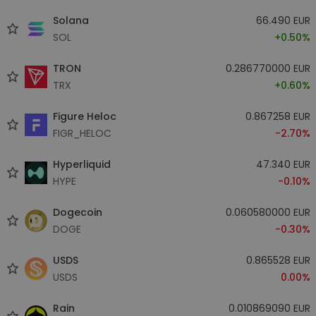
Solana
66.490 EUR
SOL
+0.50%
TRON
0.286770000 EUR
TRX
+0.60%
Figure Heloc
0.867258 EUR
FIGR_HELOC
-2.70%
Hyperliquid
47.340 EUR
HYPE
-0.10%
Dogecoin
0.060580000 EUR
DOGE
-0.30%
USDS
0.865528 EUR
USDS
0.00%
Rain
0.010869090 EUR