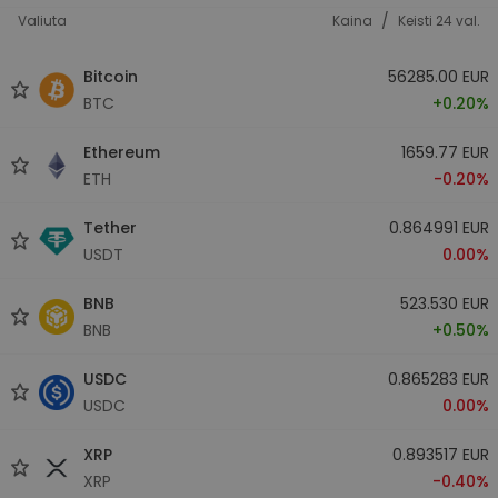
/
Valiuta
Kaina
Keisti 24 val.
Bitcoin
56285.00 EUR
BTC
+0.20%
Ethereum
1659.77 EUR
ETH
-0.20%
Tether
0.864991 EUR
USDT
0.00%
BNB
523.530 EUR
BNB
+0.50%
USDC
0.865283 EUR
USDC
0.00%
XRP
0.893517 EUR
XRP
-0.40%