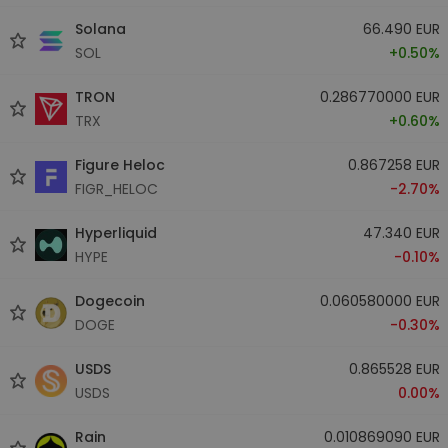
Solana
66.490 EUR
SOL
+0.50%
TRON
0.286770000 EUR
TRX
+0.60%
Figure Heloc
0.867258 EUR
FIGR_HELOC
-2.70%
Hyperliquid
47.340 EUR
HYPE
-0.10%
Dogecoin
0.060580000 EUR
DOGE
-0.30%
USDS
0.865528 EUR
USDS
0.00%
Rain
0.010869090 EUR