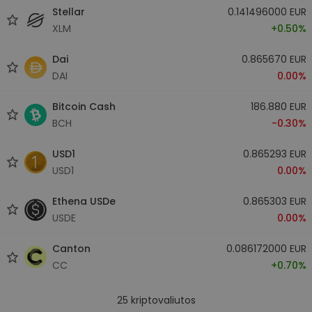
Stellar
0.141496000 EUR
XLM
+0.50%
Dai
0.865670 EUR
DAI
0.00%
Bitcoin Cash
186.880 EUR
BCH
-0.30%
USD1
0.865293 EUR
USD1
0.00%
Ethena USDe
0.865303 EUR
USDE
0.00%
Canton
0.086172000 EUR
CC
+0.70%
25
kriptovaliutos