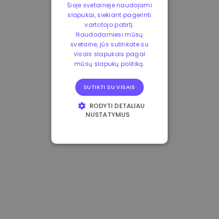
Šioje svetainėje naudojami
slapukai, siekiant pagerinti
vartotojo patirtį.
Naudodamiesi mūsų
svetaine, jūs sutinkate su
visais slapukais pagal
mūsų slapukų politiką.
SUTIKTI SU VISAIS
RODYTI DETALIAU
NUSTATYMUS
BŪTINIEJI
VEIKIMĄ GERINANTYS
TIKSLINIAI
FUNKCINIAI