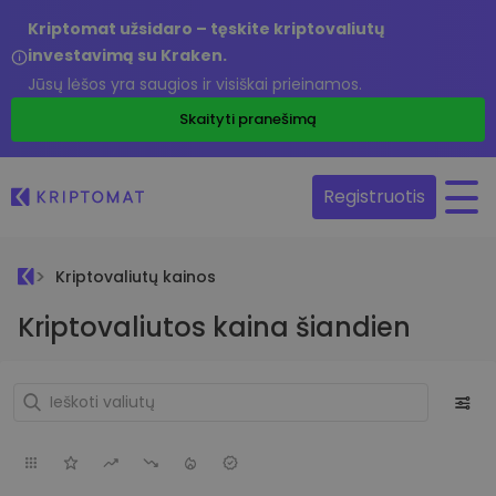
Kriptomat užsidaro – tęskite kriptovaliutų
investavimą su Kraken.
Jūsų lėšos yra saugios ir visiškai prieinamos.
Skaityti pranešimą
Registruotis
Kriptovaliutų kainos
Kriptovaliutos kaina šiandien