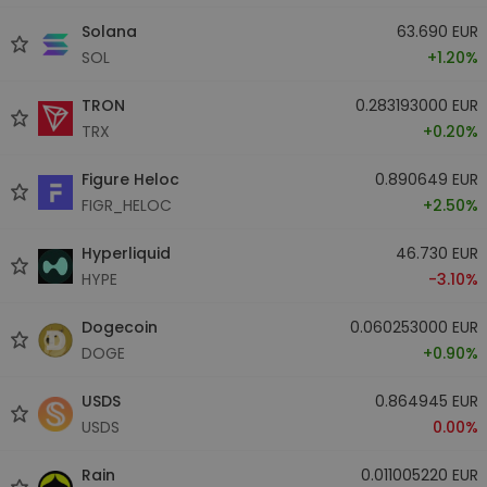
Solana
63.690 EUR
SOL
+1.20%
TRON
0.283193000 EUR
TRX
+0.20%
Figure Heloc
0.890649 EUR
FIGR_HELOC
+2.50%
Hyperliquid
46.730 EUR
HYPE
-3.10%
Dogecoin
0.060253000 EUR
DOGE
+0.90%
USDS
0.864945 EUR
USDS
0.00%
Rain
0.011005220 EUR