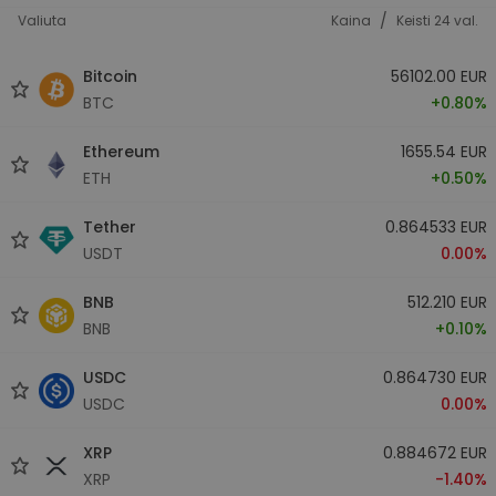
/
Valiuta
Kaina
Keisti 24 val.
Bitcoin
56102.00 EUR
BTC
+0.80%
Ethereum
1655.54 EUR
ETH
+0.50%
Tether
0.864533 EUR
USDT
0.00%
BNB
512.210 EUR
BNB
+0.10%
USDC
0.864730 EUR
USDC
0.00%
XRP
0.884672 EUR
XRP
-1.40%