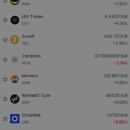
RAIN
+1.30%
LEO Token
8.4400 EUR
LEO
+0.10%
Zcash
440.710 EUR
ZEC
+2.90%
Cardano
0.173655000 EUR
ADA
-2.10%
Monero
325.860 EUR
XMR
+1.90%
WhiteBIT Coin
48.530 EUR
WBT
+0.60%
Chainlink
7.0700 EUR
LINK
-0.60%