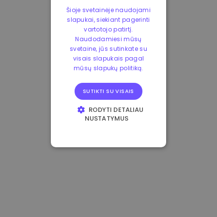
Šioje svetainėje naudojami
slapukai, siekiant pagerinti
vartotojo patirtį.
Naudodamiesi mūsų
svetaine, jūs sutinkate su
visais slapukais pagal
mūsų slapukų politiką.
SUTIKTI SU VISAIS
RODYTI DETALIAU
NUSTATYMUS
BŪTINIEJI
VEIKIMĄ GERINANTYS
TIKSLINIAI
FUNKCINIAI