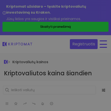
Kriptomat užsidaro – tęskite kriptovaliutų
investavimą su Kraken.
Jūsų lėšos yra saugios ir visiškai prieinamos.
Skaityti pranešimą
Registruotis
Kriptovaliutų kainos
Kriptovaliutos kaina šiandien