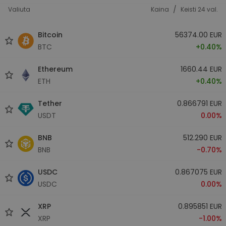
/
Valiuta
Kaina
Keisti 24 val.
Bitcoin
56374.00 EUR
BTC
+0.40%
Ethereum
1660.44 EUR
ETH
+0.40%
Tether
0.866791 EUR
USDT
0.00%
BNB
512.290 EUR
BNB
-0.70%
USDC
0.867075 EUR
USDC
0.00%
XRP
0.895851 EUR
XRP
-1.00%