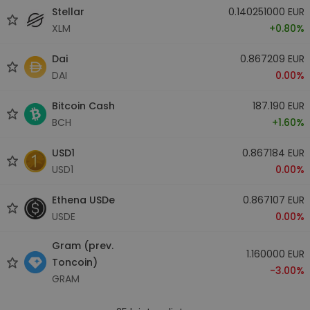
Stellar
0.140251000 EUR
XLM
+0.80%
Dai
0.867209 EUR
DAI
0.00%
Bitcoin Cash
187.190 EUR
BCH
+1.60%
USD1
0.867184 EUR
USD1
0.00%
Ethena USDe
0.867107 EUR
USDE
0.00%
Gram (prev.
1.160000 EUR
Toncoin)
-3.00%
GRAM