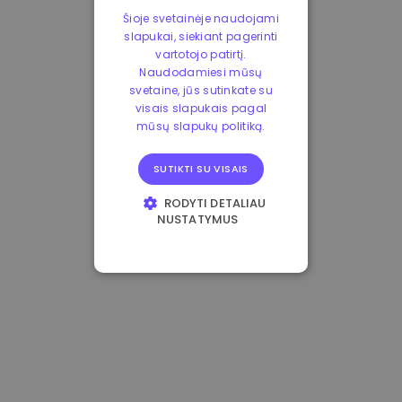
Šioje svetainėje naudojami
slapukai, siekiant pagerinti
vartotojo patirtį.
Naudodamiesi mūsų
svetaine, jūs sutinkate su
visais slapukais pagal
mūsų slapukų politiką.
SUTIKTI SU VISAIS
RODYTI DETALIAU
NUSTATYMUS
BŪTINIEJI
VEIKIMĄ GERINANTYS
TIKSLINIAI
FUNKCINIAI