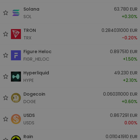
Solana
63.780 EUR
SOL
+0.30%
TRON
0.284031000 EUR
TRX
-0.20%
Figure Heloc
0.897510 EUR
FIGR_HELOC
+1.50%
Hyperliquid
49.230 EUR
HYPE
+2.10%
Dogecoin
0.060311000 EUR
DOGE
+0.60%
USDS
0.867291 EUR
USDS
0.00%
Rain
0.011041910 EUR