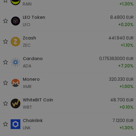
RAIN
+1.30%
LEO Token
8.4800 EUR
LEO
+0.20%
Zcash
441.940 EUR
ZEC
+1.10%
Cardano
0.175363000 EUR
ADA
+7.20%
Monero
320.330 EUR
XMR
+1.00%
WhiteBIT Coin
48.700 EUR
WBT
+0.10%
Chainlink
7.1200 EUR
LINK
+1.30%