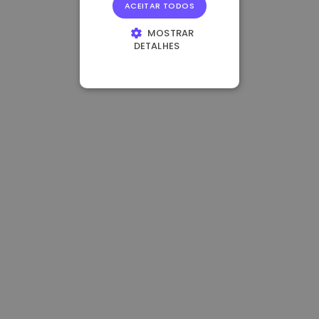
ACEITAR TODOS
MOSTRAR
DETALHES
ESTRITAMENTE
NECESSÁRIOS
DESEMPENHO
DIRECIONAMENTO
FUNCIONALIDADE