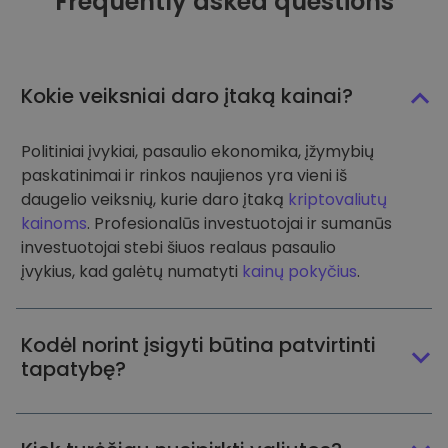
Frequently asked questions
Kokie veiksniai daro įtaką kainai?
Politiniai įvykiai, pasaulio ekonomika, įžymybių
paskatinimai ir rinkos naujienos yra vieni iš
daugelio veiksnių, kurie daro įtaką
kriptovaliutų
kainoms
. Profesionalūs investuotojai ir sumanūs
investuotojai stebi šiuos realaus pasaulio
įvykius, kad galėtų numatyti
kainų pokyčius
.
Kodėl norint įsigyti būtina patvirtinti
tapatybę?