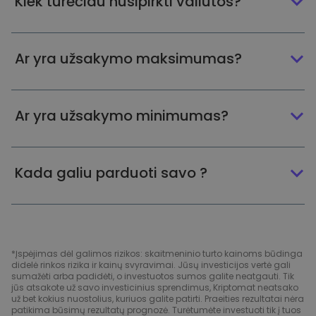
Kiek turėčiau nusipirkti valiutos?
Ar yra užsakymo maksimumas?
Ar yra užsakymo minimumas?
Kada galiu parduoti savo ?
*Įspėjimas dėl galimos rizikos: skaitmeninio turto kainoms būdinga
didelė rinkos rizika ir kainų svyravimai. Jūsų investicijos vertė gali
sumažėti arba padidėti, o investuotos sumos galite neatgauti. Tik
jūs atsakote už savo investicinius sprendimus, Kriptomat neatsako
už bet kokius nuostolius, kuriuos galite patirti. Praeities rezultatai nėra
patikima būsimų rezultatų prognozė. Turėtumėte investuoti tik į tuos