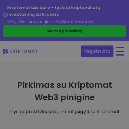
Kriptomat užsidaro – tęskite kriptovaliutų
investavimą su Kraken.
Jūsų lėšos yra saugios ir visiškai prieinamos.
Skaityti pranešimą
Registruotis
Pirkimas su Kriptomat
Web3 pinigine
Trys paprasti žingsniai, norint
įsigyti
su Kriptomat: