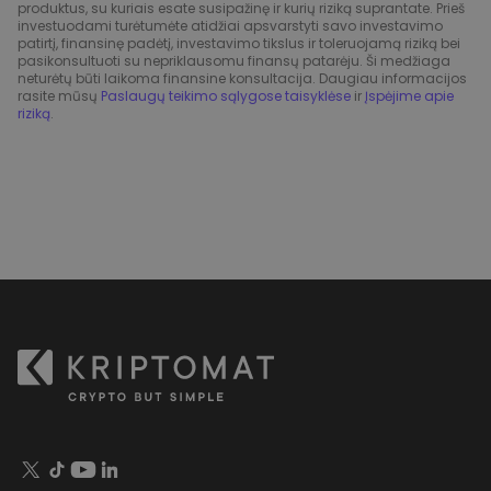
produktus, su kuriais esate susipažinę ir kurių riziką suprantate. Prieš
investuodami turėtumėte atidžiai apsvarstyti savo investavimo
patirtį, finansinę padėtį, investavimo tikslus ir toleruojamą riziką bei
pasikonsultuoti su nepriklausomu finansų patarėju. Ši medžiaga
neturėtų būti laikoma finansine konsultacija. Daugiau informacijos
rasite mūsų
Paslaugų teikimo sąlygose taisyklėse
ir
Įspėjime apie
riziką
.