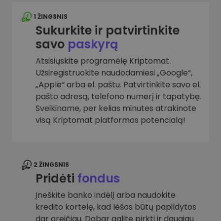
1 ŽINGSNIS
Sukurkite ir patvirtinkite
savo
paskyrą
Atsisiųskite programėlę Kriptomat.
Užsiregistruokite naudodamiesi „Google“,
„Apple“ arba el. paštu. Patvirtinkite savo el.
pašto adresą, telefono numerį ir tapatybę.
Sveikiname, per kelias minutes atrakinote
visą Kriptomat platformos potencialą!
2 ŽINGSNIS
Pridėti
fondus
Įneškite banko indėlį arba naudokite
kredito kortelę, kad lėšos būtų papildytos
dar greičiau. Dabar galite pirkti ir daugiau