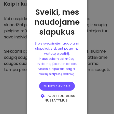
Kaip ir kur
saugoti
Sveiki, mes
Kai nusipirksite
Kriptomat platformoje
, mes
naudojame
sklandžiai pervesime valiutą į jūsų specialią ir saugią
slapukus
piniginę mūsų platformoje. Kiekvienas vartotojas turi
savo individualią piniginę.
Šioje svetainėje naudojami
slapukai, siekiant pagerinti
Siekdami apsaugoti savo klientus ir jų lėšas, siūlome
vartotojo patirtį.
saugią saugyklą neprisijungus ir reguliariai atliekame
Naudodamiesi mūsų
saugos auditus. Dėl šio požiūrio mūsų platforma
svetaine, jūs sutinkate su
tampa prieglobsčiu ir kitoms kriptovaliutoms saugoti.
visais slapukais pagal
mūsų slapukų politiką.
SUTIKTI SU VISAIS
RODYTI DETALIAU
NUSTATYMUS
BŪTINIEJI