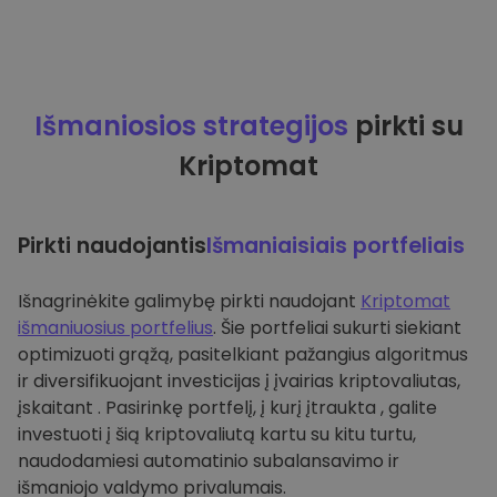
Išmaniosios strategijos
pirkti su
Kriptomat
Pirkti naudojantis
Išmaniaisiais portfeliais
Išnagrinėkite galimybę pirkti naudojant
Kriptomat
išmaniuosius portfelius
. Šie portfeliai sukurti siekiant
optimizuoti grąžą, pasitelkiant pažangius algoritmus
ir diversifikuojant investicijas į įvairias kriptovaliutas,
įskaitant . Pasirinkę portfelį, į kurį įtraukta , galite
investuoti į šią kriptovaliutą kartu su kitu turtu,
naudodamiesi automatinio subalansavimo ir
išmaniojo valdymo privalumais.