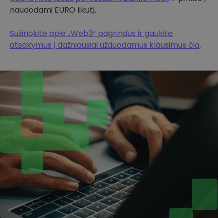
naudodami EURO likutį.
Sužinokite apie „Web3“ pagrindus ir gaukite
atsakymus į dažniausiai užduodamus klausimus čia
.