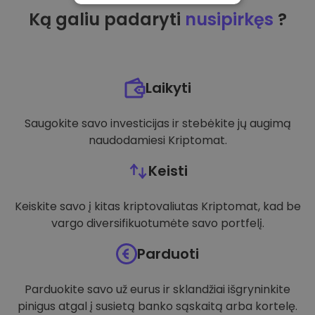
Ką galiu padaryti
nusipirkęs
?
VEIKIMĄ GERINANTYS
TIKSLINIAI
FUNKCINIAI
Laikyti
Saugokite savo investicijas ir stebėkite jų augimą
naudodamiesi Kriptomat.
Keisti
Keiskite savo į kitas kriptovaliutas Kriptomat, kad be
vargo diversifikuotumėte savo portfelį.
Parduoti
Parduokite savo už eurus ir sklandžiai išgryninkite
pinigus atgal į susietą banko sąskaitą arba kortelę.