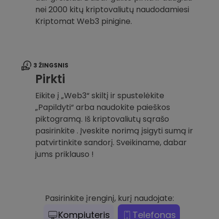
nei 2000 kitų kriptovaliutų naudodamiesi
Kriptomat Web3 pinigine.
3 ŽINGSNIS
Pirkti
Eikite į „Web3“ skiltį ir spustelėkite
„Papildyti“ arba naudokite paieškos
piktogramą. Iš kriptovaliutų sąrašo
pasirinkite . Įveskite norimą įsigyti sumą ir
patvirtinkite sandorį. Sveikiname, dabar
jums priklauso !
Pasirinkite įrenginį, kurį naudojate:
Kompiuteris
Telefonas