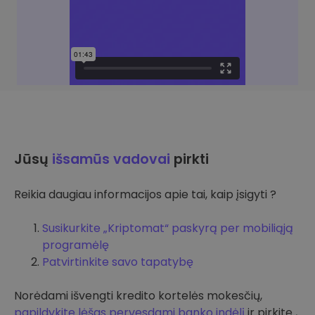
Jūsų
išsamūs vadovai
pirkti
Reikia daugiau informacijos apie tai, kaip įsigyti ?
Susikurkite „Kriptomat“ paskyrą per mobiliąją
programėlę
Patvirtinkite savo tapatybę
Norėdami išvengti kredito kortelės mokesčių,
papildykite lėšas pervesdami banko indėlį
ir pirkite ,