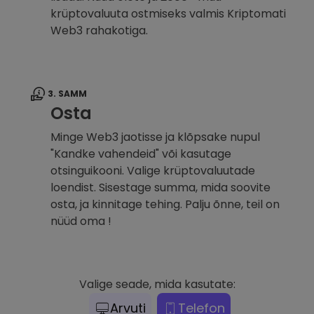
krüptovaluuta ostmiseks valmis Kriptomati
Web3 rahakotiga.
3. SAMM
Osta
Minge Web3 jaotisse ja klõpsake nupul
"Kandke vahendeid" või kasutage
otsinguikooni. Valige krüptovaluutade
loendist. Sisestage summa, mida soovite
osta, ja kinnitage tehing. Palju õnne, teil on
nüüd oma !
Valige seade, mida kasutate:
Arvuti
Telefon