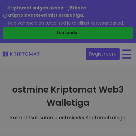
Kriptomat sulgeb uksed – jätkake
krüptoinvesteerimist Krakeniga.
Teie vahendid on turvalised ja täielikult kättesaadavad.
Loe teadet
Registreeru
ostmine Kriptomat Web3
Walletiga
Kolm lihtsat sammu
ostmiseks
Kriptomati abiga: