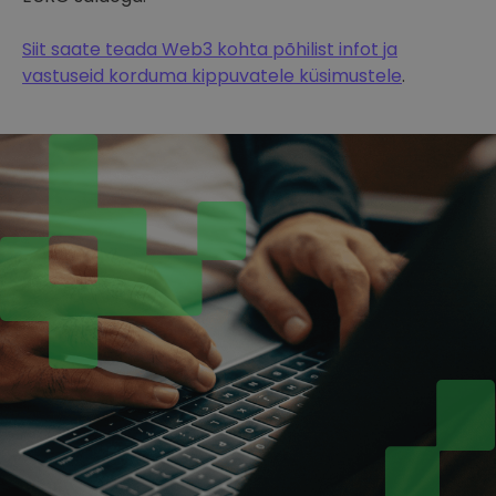
Siit saate teada Web3 kohta põhilist infot ja
vastuseid korduma kippuvatele küsimustele
.