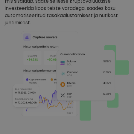
mis sisaldab, saate sellesse krüptovaluutasse
investeerida koos teiste varadega, saades kasu
automatiseeritud tasakaalustamisest ja nutikast
juhtimisest.