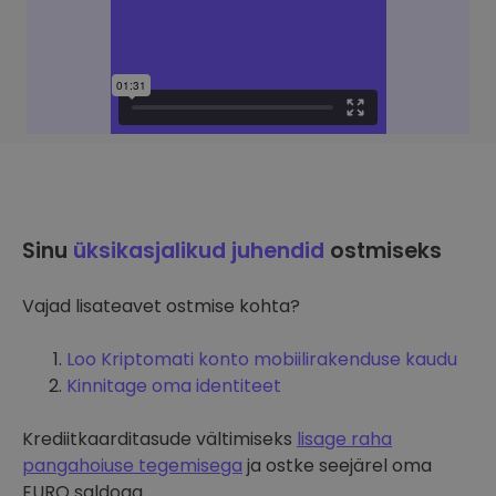
Sinu
üksikasjalikud juhendid
ostmiseks
Vajad lisateavet ostmise kohta?
Loo Kriptomati konto mobiilirakenduse kaudu
Kinnitage oma identiteet
Krediitkaarditasude vältimiseks
lisage raha
pangahoiuse tegemisega
ja ostke seejärel oma
EURO saldoga.