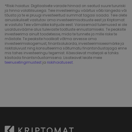
*Riski hoiatus: Digitaalsete varade hinnad on seotud suure tururiski
ja hinna volatiilsusega. Teie investeeringu väärtus võib langeda või
tõusta ja te ei pruugi investeeritud summat tagasi saada. Teie olete
ainuisikuliselt vastutav oma investeerimisotsuste eest ja Kriptomat
ei vastuta Teie võimalike kahjude eest. Varasemad tulemused ei ole
usaldusväärne alus tulevaste tootluste ennustamiseks. Te peaksite
investeerima ainult toodetesse, mida te tunnete ja mille riske te
mõistate. Te peaksite hoolikalt võtma arvesse oma
investeerimiskogemust, finantsolukorda, investeerimiseesmärke ja
riskitaluvust ning konsulteerima sõltumatu finantsnõustajaga enne
mis tahes investeeringu tegemist. Käesolevat materjali ei tohiks
käsitada finantsnõustamisena. Lisateavet leiate meie
teenusetingimustest
ja
riskihoiatusest
.