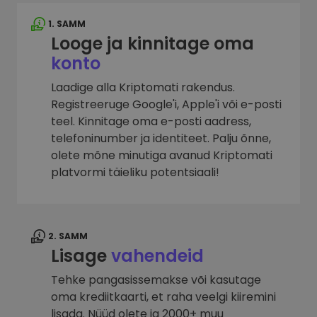
1. SAMM
Looge ja kinnitage oma
konto
Laadige alla Kriptomati rakendus.
Registreeruge Google'i, Apple'i või e-posti
teel. Kinnitage oma e-posti aadress,
telefoninumber ja identiteet. Palju õnne,
olete mõne minutiga avanud Kriptomati
platvormi täieliku potentsiaali!
2. SAMM
Lisage
vahendeid
Tehke pangasissemakse või kasutage
oma krediitkaarti, et raha veelgi kiiremini
lisada. Nüüd olete ja 2000+ muu