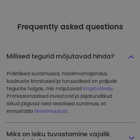
Frequently asked questions
Millised tegurid mõjutavad hinda?
Poliitilised sündmused, maailmamajandus,
kuulsuste kinnitused ja turuuudised on paljude
tegurite hulgas, mis mõjutavad
krüptohindu
.
Professionaalsed investorid ja asjatundlikud
isikud jälgivad neid reaalseid sündmusi, et
ennustada
hinnamuutust
.
Miks on isiku tuvastamine vajalik