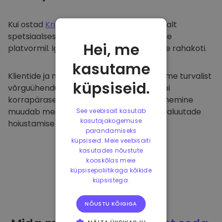
Kui ostad
Kriptomat
, kanname selle sujuvalt
spetsiaalsesse ja turvalisse rahakotti meie
Hei, me
platvormil. Iga kasutaja saab individuaalse rahakoti.
kasutame
Klientide ja nende raha kaitsmiseks pakume turvalist
küpsiseid.
võrguühenduseta hoiustamist ja viime läbi
korrapäraseid turvaauditeid. Selline lähenemine
muudab meie platvormi ja teiste krüptovaluutade
See veebisait kasutab
kasutajakogemuse
hoiustamise tõeliseks taevaks.
parandamiseks
küpsiseid. Meie veebisaiti
kasutades nõustute
kooskõlas meie
küpsisepoliitikaga kõikide
küpsistega.
NÕUSTU KÕIGIGA