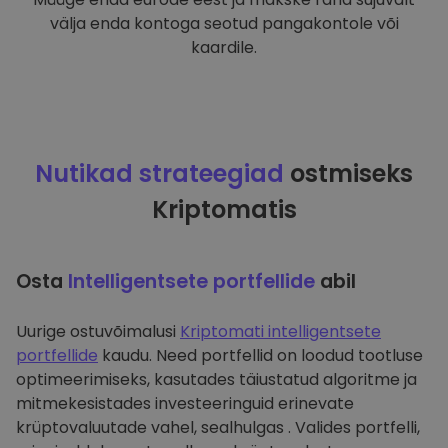
välja enda kontoga seotud pangakontole või
kaardile.
Nutikad strateegiad
ostmiseks
Kriptomatis
Osta
Intelligentsete portfellide
abil
Uurige ostuvõimalusi
Kriptomati intelligentsete
portfellide
kaudu. Need portfellid on loodud tootluse
optimeerimiseks, kasutades täiustatud algoritme ja
mitmekesistades investeeringuid erinevate
krüptovaluutade vahel, sealhulgas . Valides portfelli,