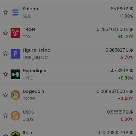
Solana
65.660 EUR
SOL
+1.30%
TRON
0.285464000 EUR
TRX
+0.70%
Figure Heloc
0.865827 EUR
FIGR_HELOC
-2.70%
Hyperliquid
47.330 EUR
HYPE
+0.80%
Dogecoin
0.060437000 EUR
DOGE
-0.40%
USDS
0.865217 EUR
USDS
0.00%
Rain
0.010939270 EUR