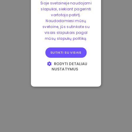
Šioje svetainėje naudojami
slapukai, siekiant pagerinti
vartotojo patirtį.
Naudodamiesi mūsų
svetaine, jūs sutinkate su
visais slapukais pagal
mūsų slapukų politiką.
SUTIKTI SU VISAIS
RODYTI DETALIAU
NUSTATYMUS
BŪTINIEJI
VEIKIMĄ GERINANTYS
TIKSLINIAI
FUNKCINIAI