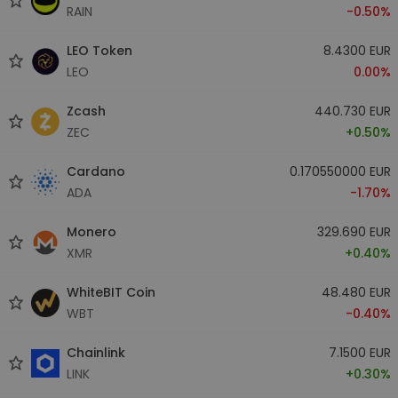
RAIN
-0.50%
LEO Token
8.4300 EUR
LEO
0.00%
Zcash
440.730 EUR
ZEC
+0.50%
Cardano
0.170550000 EUR
ADA
-1.70%
Monero
329.690 EUR
XMR
+0.40%
WhiteBIT Coin
48.480 EUR
WBT
-0.40%
Chainlink
7.1500 EUR
LINK
+0.30%