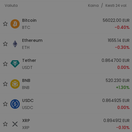
/
Valiuta
Kaina
Keisti 24 val.
Bitcoin
56022.00 EUR
BTC
-0.40%
Ethereum
1655.14 EUR
ETH
-0.30%
Tether
0.864700 EUR
USDT
0.00%
BNB
520.230 EUR
BNB
+1.30%
USDC
0.864925 EUR
USDC
0.00%
XRP
0.894912 EUR
XRP
-0.10%