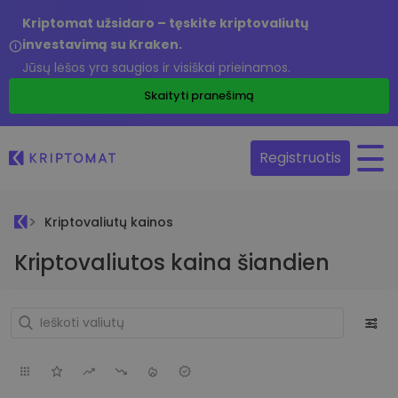
Kriptomat užsidaro – tęskite kriptovaliutų
investavimą su Kraken.
Jūsų lėšos yra saugios ir visiškai prieinamos.
Skaityti pranešimą
Registruotis
Kriptovaliutų kainos
Kriptovaliutos kaina šiandien