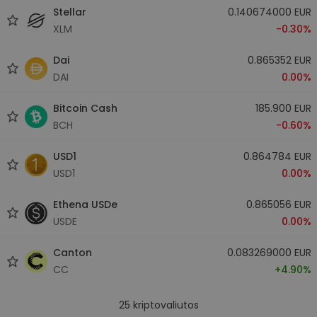
Stellar
0.140674000 EUR
XLM
-0.30%
Dai
0.865352 EUR
DAI
0.00%
Bitcoin Cash
185.900 EUR
BCH
-0.60%
USD1
0.864784 EUR
USD1
0.00%
Ethena USDe
0.865056 EUR
USDE
0.00%
Canton
0.083269000 EUR
CC
+4.90%
25
kriptovaliutos