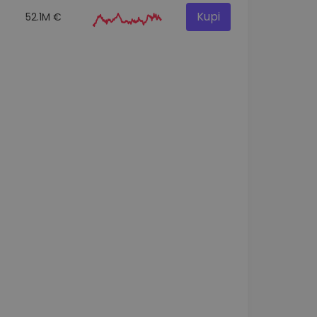
Kupi
52.1M €