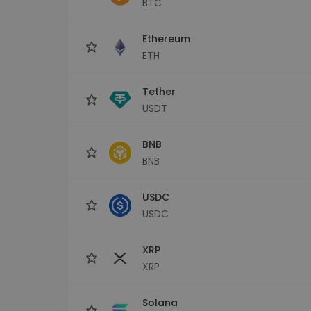
BTC
Raziskovalec naložb
Najdi svojo kripto strategijo
Ethereum
ETH
Tether
USDT
BNB
BNB
USDC
USDC
XRP
XRP
Solana