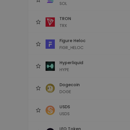
SOL
TRON
TRX
Figure Heloc
FIGR_HELOC
Hyperliquid
HYPE
Dogecoin
DOGE
USDS
USDS
LEO Token