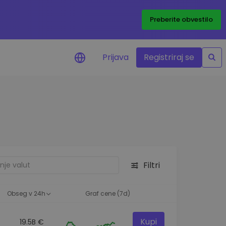
Preberite obvestilo
Prijava
Registriraj se
eni
ije o cenah vaših
ov
dstva
e priložnosti
Filtri
felja
i za optimalno
Obseg v 24h
Graf cene (7d)
Kupi
19.5B €