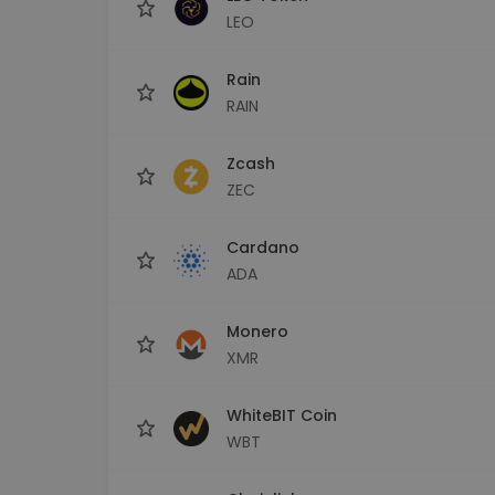
LEO
Rain
RAIN
Zcash
ZEC
Cardano
ADA
Monero
XMR
WhiteBIT Coin
WBT