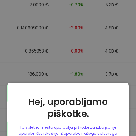
7.0900 €
+0.70%
5.3B €
0.140609000 €
-3.00%
4.8B €
0.865953 €
0.00%
4.0B €
186.000 €
+1.80%
3.7B €
0.088043000 €
-6.40%
3.5B €
Hej, uporabljamo
piškotke.
0.865623 €
0.00%
3.5B €
To spletno mesto uporablja piškotke za izboljšanje
uporabniške izkušnje. Z uporabo našega spletnega