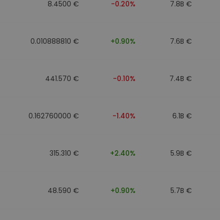
8.4500 €
-0.20%
7.8B €
0.010888810 €
+0.90%
7.6B €
441.570 €
-0.10%
7.4B €
0.162760000 €
-1.40%
6.1B €
315.310 €
+2.40%
5.9B €
48.590 €
+0.90%
5.7B €