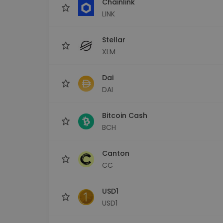
Chainlink
LINK
Stellar
XLM
Dai
DAI
Bitcoin Cash
BCH
Canton
CC
USD1
USD1