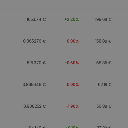
1653.74 €
+2.20%
199.6B €
0.865276 €
0.00%
158.8B €
516.370 €
-0.60%
68.8B €
0.865646 €
0.00%
62.1B €
0.908252 €
-1.90%
56.8B €
64.140 €
+0.10%
37.3B €