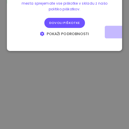
mesta sprejemate vse piškotke v skladu z našo
0.865660 €
0.00%
3.4B €
politiko piškotkov.
DOVOLI PIŠKOTKE
POKAŽI PODROBNOSTI
NUJNO POTREBNI
IZVEDBENI
CILJANJE
FUNKCIONALNOST