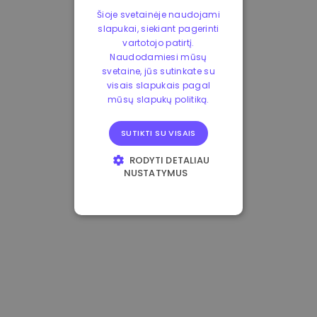
Šioje svetainėje naudojami
slapukai, siekiant pagerinti
vartotojo patirtį.
Naudodamiesi mūsų
svetaine, jūs sutinkate su
visais slapukais pagal
mūsų slapukų politiką.
SUTIKTI SU VISAIS
RODYTI DETALIAU
NUSTATYMUS
BŪTINIEJI
VEIKIMĄ GERINANTYS
TIKSLINIAI
FUNKCINIAI