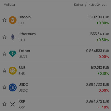
/
Valiuta
Kaina
Keisti 24 val.
Bitcoin
56102.00 EUR
BTC
+0.80%
Ethereum
1655.54 EUR
ETH
+0.50%
Tether
0.864533 EUR
USDT
0.00%
BNB
512.210 EUR
BNB
+0.10%
USDC
0.864730 EUR
USDC
0.00%
XRP
0.884672 EUR
XRP
-1.40%