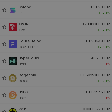
Solana
63.690 EUR
SOL
+1.20%
TRON
0.283193000 EUR
TRX
+0.20%
Figure Heloc
0.890649 EUR
FIGR_HELOC
+2.50%
Hyperliquid
46.730 EUR
HYPE
-3.10%
Dogecoin
0.060253000 EUR
DOGE
+0.90%
USDS
0.864945 EUR
USDS
0.00%
Rain
0.011005220 EUR