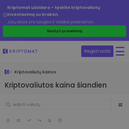
Kriptomat užsidaro – tęskite kriptovaliutų
investavimą su Kraken.
Jūsų lėšos yra saugios ir visiškai prieinamos.
Skaityti pranešimą
Registruotis
Kriptovaliutų kainos
Kriptovaliutos kaina šiandien