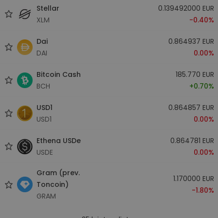
Stellar
0.139492000 EUR
XLM
-0.40%
Dai
0.864937 EUR
DAI
0.00%
Bitcoin Cash
185.770 EUR
BCH
+0.70%
USD1
0.864857 EUR
USD1
0.00%
Ethena USDe
0.864781 EUR
USDE
0.00%
Gram (prev.
1.170000 EUR
Toncoin)
-1.80%
GRAM