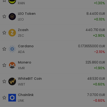
RAIN
+1.30%
LEO Token
8.4400 EUR
LEO
+0.10%
Zcash
440.710 EUR
ZEC
+2.90%
Cardano
0.173655000 EUR
ADA
-2.10%
Monero
325.860 EUR
XMR
+1.90%
WhiteBIT Coin
48.530 EUR
WBT
+0.60%
Chainlink
7.0700 EUR
LINK
-0.60%