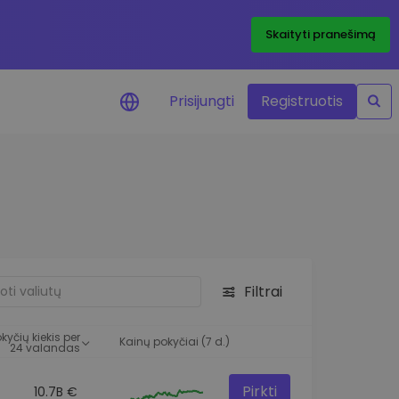
Skaityti pranešimą
Prisijungti
Registruotis
ai apie kainas
 žetonų kainų
mai realiuoju laiku
e išteklius
e investavimo galimybes
Filtrai
o analizė
 įžvalgos, užtikrinančios
kyčių kiekis per
rezultatą
Kainų pokyčiai (7 d.)
24 valandas
Pirkti
10.7B €