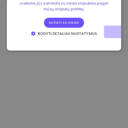
svetaine, jūs sutinkate su visais slapukais pagal
0.084060000 €
+6.10%
3.3B €
mūsų slapukų politiką.
SUTIKTI SU VISAIS
RODYTI DETALIAU NUSTATYMUS
BŪTINIEJI
VEIKIMĄ GERINANTYS
TIKSLINIAI
FUNKCINIAI