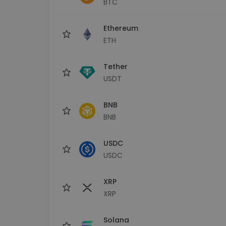
BTC
Investicijų tyrinėtojas
Rask savo kripto strategiją
Ethereum
ETH
Tether
USDT
BNB
BNB
USDC
USDC
XRP
XRP
Solana