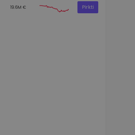
Pirkti
19.6M €