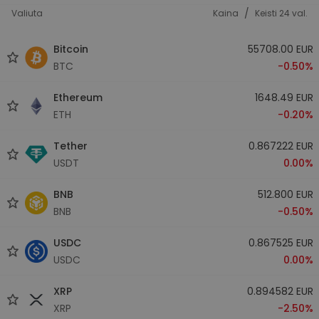
/
Valiuta
Kaina
Keisti 24 val.
Bitcoin
55708.00 EUR
BTC
-0.50%
Ethereum
1648.49 EUR
ETH
-0.20%
Tether
0.867222 EUR
USDT
0.00%
BNB
512.800 EUR
BNB
-0.50%
USDC
0.867525 EUR
USDC
0.00%
XRP
0.894582 EUR
XRP
-2.50%