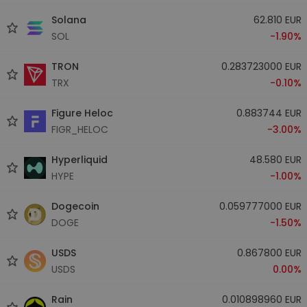
Solana
62.810 EUR
SOL
-1.90%
TRON
0.283723000 EUR
TRX
-0.10%
Figure Heloc
0.883744 EUR
FIGR_HELOC
-3.00%
Hyperliquid
48.580 EUR
HYPE
-1.00%
Dogecoin
0.059777000 EUR
DOGE
-1.50%
USDS
0.867800 EUR
USDS
0.00%
Rain
0.010898960 EUR