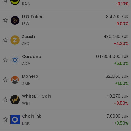
RAIN
-0.10%
LEO Token
8.4700 EUR
LEO
0.00%
Zcash
430.460 EUR
ZEC
-4.20%
Cardano
0.173641000 EUR
ADA
+5.60%
Monero
320.160 EUR
XMR
+1.00%
WhiteBIT Coin
48.270 EUR
WBT
-0.50%
Chainlink
7.0900 EUR
LINK
+0.50%