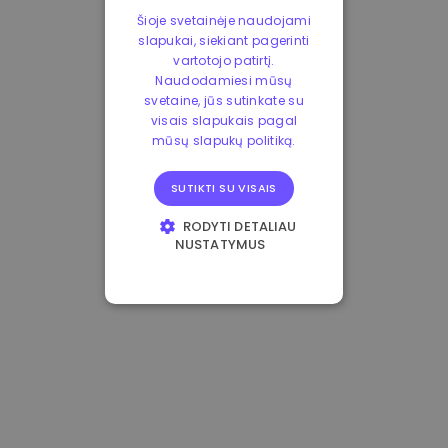
Šioje svetainėje naudojami
slapukai, siekiant pagerinti
vartotojo patirtį.
Naudodamiesi mūsų
svetaine, jūs sutinkate su
visais slapukais pagal
mūsų slapukų politiką.
SUTIKTI SU VISAIS
RODYTI DETALIAU
NUSTATYMUS
BŪTINIEJI
VEIKIMĄ GERINANTYS
TIKSLINIAI
FUNKCINIAI