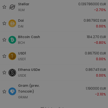
Stellar
0.139786000 EUR
XLM
-2.70%
Dai
0.867902 EUR
DAI
0.00%
Bitcoin Cash
184.270 EUR
BCH
-0.80%
USD1
0.867510 EUR
USD1
0.00%
Ethena USDe
0.867411 EUR
USDE
0.00%
Gram (prev.
1.190000 EUR
Toncoin)
-2.10%
GRAM