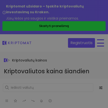
Kriptomat užsidaro – tęskite kriptovaliutų
investavimą su Kraken.
Jūsų lėšos yra saugios ir visiškai prieinamos.
Skaityti pranešimą
Registruotis
Kriptovaliutų kainos
Kriptovaliutos kaina šiandien