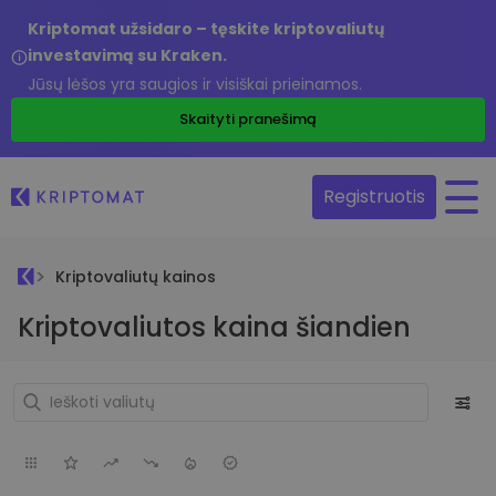
Kriptomat užsidaro – tęskite kriptovaliutų
investavimą su Kraken.
Jūsų lėšos yra saugios ir visiškai prieinamos.
Skaityti pranešimą
Registruotis
Kriptovaliutų kainos
Kriptovaliutos kaina šiandien