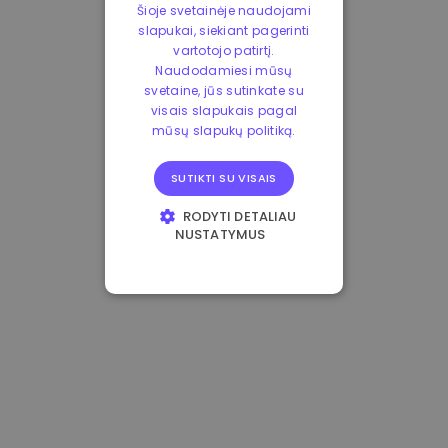
Šioje svetainėje naudojami
slapukai, siekiant pagerinti
vartotojo patirtį.
Naudodamiesi mūsų
svetaine, jūs sutinkate su
visais slapukais pagal
mūsų slapukų politiką.
SUTIKTI SU VISAIS
RODYTI DETALIAU
NUSTATYMUS
BŪTINIEJI
VEIKIMĄ GERINANTYS
TIKSLINIAI
FUNKCINIAI