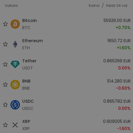
/
Valiuta
Kaina
Keisti 24 val.
Bitcoin
55926.00 EUR
BTC
+0.70%
Ethereum
1650.72 EUR
ETH
+1.60%
Tether
0.865399 EUR
USDT
0.00%
BNB
514.280 EUR
BNB
-0.60%
USDC
0.865782 EUR
USDC
0.00%
XRP
0.909005 EUR
XRP
-1.60%