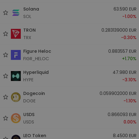
Solana
63.590 EUR
SOL
-1.00%
TRON
0.283139000 EUR
TRX
-0.30%
Figure Heloc
0.883557 EUR
FIGR_HELOC
+1.70%
Hyperliquid
47.980 EUR
HYPE
-3.10%
Dogecoin
0.059902000 EUR
DOGE
-1.10%
USDS
0.866093 EUR
USDS
0.00%
LEO Token
8.4500 EUR