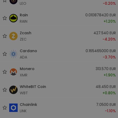
LEO
-0.20%
Rain
0.010878420 EUR
RAIN
+1.20%
Zcash
427.540 EUR
ZEC
-4.20%
Cardano
0.165465000 EUR
ADA
-3.70%
Monero
313.570 EUR
XMR
+1.90%
WhiteBIT Coin
48.450 EUR
WBT
+0.80%
Chainlink
7.0500 EUR
LINK
-1.10%