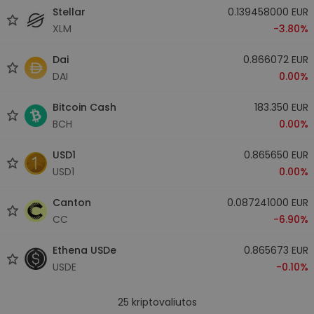
Stellar
0.139458000 EUR
XLM
-3.80%
Dai
0.866072 EUR
DAI
0.00%
Bitcoin Cash
183.350 EUR
BCH
0.00%
USD1
0.865650 EUR
USD1
0.00%
Canton
0.087241000 EUR
CC
-6.90%
Ethena USDe
0.865673 EUR
USDE
-0.10%
25
kriptovaliutos