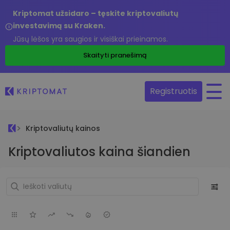
Kriptomat užsidaro – tęskite kriptovaliutų
investavimą su Kraken.
Jūsų lėšos yra saugios ir visiškai prieinamos.
Skaityti pranešimą
Registruotis
Kriptovaliutų kainos
Kriptovaliutos kaina šiandien