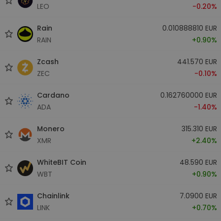
LEO
-0.20%
Rain
0.010888810 EUR
RAIN
+0.90%
Zcash
441.570 EUR
ZEC
-0.10%
Cardano
0.162760000 EUR
ADA
-1.40%
Monero
315.310 EUR
XMR
+2.40%
WhiteBIT Coin
48.590 EUR
WBT
+0.90%
Chainlink
7.0900 EUR
LINK
+0.70%