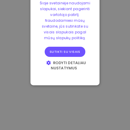
Šioje svetainėje naudojami
slapukai, siekiant pagerinti
vartotojo patirtį.
Naudodamiesi mūsų
svetaine, jūs sutinkate su
visais slapukais pagal
mūsų slapukų politiką.
SUTIKTI SU VISAIS
RODYTI DETALIAU
NUSTATYMUS
BŪTINIEJI
VEIKIMĄ GERINANTYS
TIKSLINIAI
FUNKCINIAI