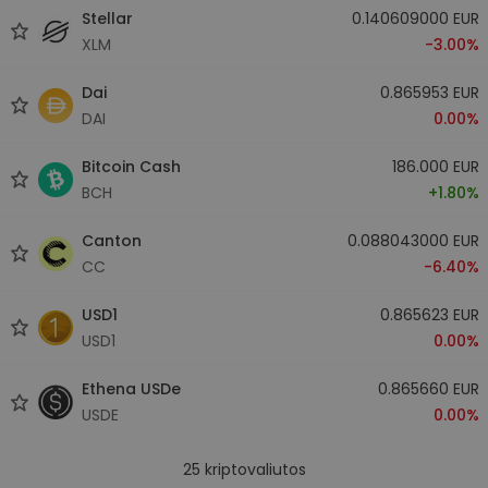
Stellar
0.140609000 EUR
XLM
-3.00%
Dai
0.865953 EUR
DAI
0.00%
Bitcoin Cash
186.000 EUR
BCH
+1.80%
Canton
0.088043000 EUR
CC
-6.40%
USD1
0.865623 EUR
USD1
0.00%
Ethena USDe
0.865660 EUR
USDE
0.00%
25
kriptovaliutos