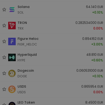
Solana
64.140 EUR
SOL
+0.10%
TRON
0.282534000 EUR
TRX
0.00%
Figure Heloc
0.894162 EUR
FIGR_HELOC
+3.00%
Hyperliquid
48.810 EUR
HYPE
+0.60%
Dogecoin
0.060531000 EUR
DOGE
+0.10%
USDS
0.865954 EUR
USDS
0.00%
LEO Token
8.4500 EUR