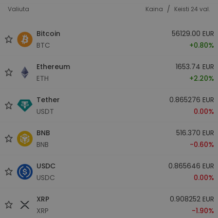
/
Valiuta
Kaina
Keisti 24 val.
Bitcoin
56129.00 EUR
BTC
+0.80%
Ethereum
1653.74 EUR
ETH
+2.20%
Tether
0.865276 EUR
USDT
0.00%
BNB
516.370 EUR
BNB
-0.60%
USDC
0.865646 EUR
USDC
0.00%
XRP
0.908252 EUR
XRP
-1.90%