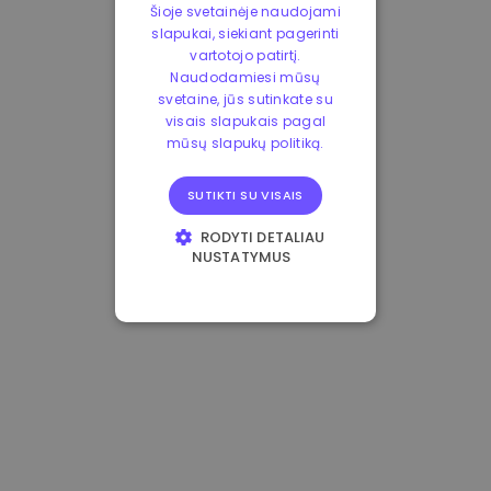
Šioje svetainėje naudojami
slapukai, siekiant pagerinti
vartotojo patirtį.
Naudodamiesi mūsų
svetaine, jūs sutinkate su
visais slapukais pagal
mūsų slapukų politiką.
SUTIKTI SU VISAIS
RODYTI DETALIAU
NUSTATYMUS
BŪTINIEJI
VEIKIMĄ GERINANTYS
TIKSLINIAI
FUNKCINIAI