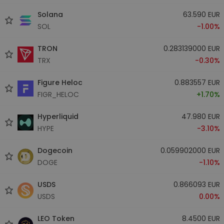
Solana
63.590 EUR
SOL
-1.00%
TRON
0.283139000 EUR
TRX
-0.30%
Figure Heloc
0.883557 EUR
FIGR_HELOC
+1.70%
Hyperliquid
47.980 EUR
HYPE
-3.10%
Dogecoin
0.059902000 EUR
DOGE
-1.10%
USDS
0.866093 EUR
USDS
0.00%
LEO Token
8.4500 EUR