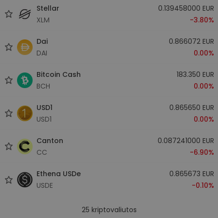
Stellar
0.139458000 EUR
XLM
-3.80%
Dai
0.866072 EUR
DAI
0.00%
Bitcoin Cash
183.350 EUR
BCH
0.00%
USD1
0.865650 EUR
USD1
0.00%
Canton
0.087241000 EUR
CC
-6.90%
Ethena USDe
0.865673 EUR
USDE
-0.10%
25
kriptovaliutos