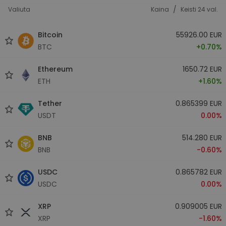
/
Valiuta
Kaina
Keisti 24 val.
Bitcoin
55926.00 EUR
BTC
+0.70%
Ethereum
1650.72 EUR
ETH
+1.60%
Tether
0.865399 EUR
USDT
0.00%
BNB
514.280 EUR
BNB
-0.60%
USDC
0.865782 EUR
USDC
0.00%
XRP
0.909005 EUR
XRP
-1.60%