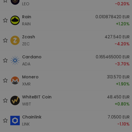
LEO
-0.20%
Rain
0.010878420 EUR
RAIN
+1.20%
Zcash
427.540 EUR
ZEC
-4.20%
Cardano
0.165465000 EUR
ADA
-3.70%
Monero
313.570 EUR
XMR
+1.90%
WhiteBIT Coin
48.450 EUR
WBT
+0.80%
Chainlink
7.0500 EUR
LINK
-1.10%