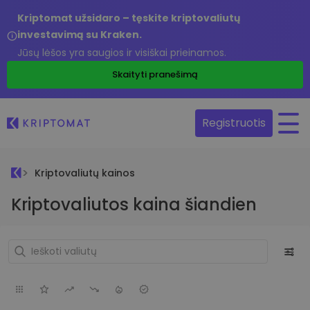
Kriptomat užsidaro – tęskite kriptovaliutų
investavimą su Kraken.
Jūsų lėšos yra saugios ir visiškai prieinamos.
Skaityti pranešimą
Registruotis
Kriptovaliutų kainos
Kriptovaliutos kaina šiandien