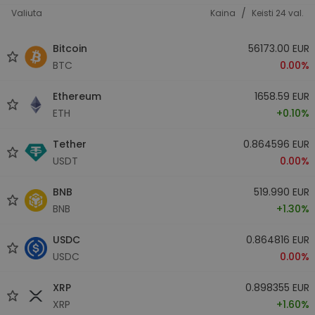
/
Valiuta
Kaina
Keisti 24 val.
Bitcoin
56173.00 EUR
BTC
0.00%
Ethereum
1658.59 EUR
ETH
+0.10%
Tether
0.864596 EUR
USDT
0.00%
BNB
519.990 EUR
BNB
+1.30%
USDC
0.864816 EUR
USDC
0.00%
XRP
0.898355 EUR
XRP
+1.60%