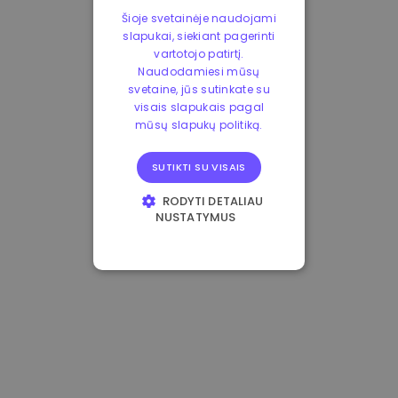
Šioje svetainėje naudojami
slapukai, siekiant pagerinti
vartotojo patirtį.
Naudodamiesi mūsų
svetaine, jūs sutinkate su
visais slapukais pagal
mūsų slapukų politiką.
SUTIKTI SU VISAIS
RODYTI DETALIAU
NUSTATYMUS
BŪTINIEJI
VEIKIMĄ GERINANTYS
TIKSLINIAI
FUNKCINIAI