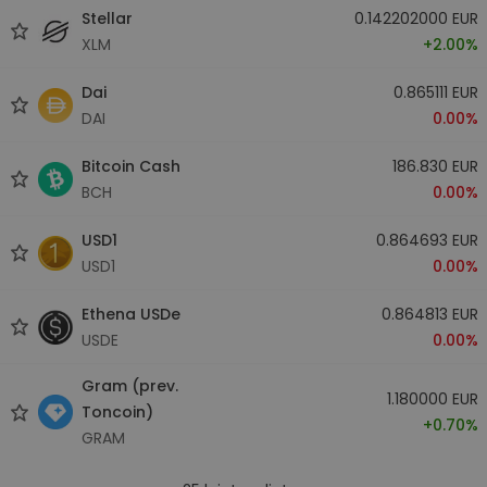
Stellar
0.142202000 EUR
XLM
+2.00%
Dai
0.865111 EUR
DAI
0.00%
Bitcoin Cash
186.830 EUR
BCH
0.00%
USD1
0.864693 EUR
USD1
0.00%
Ethena USDe
0.864813 EUR
USDE
0.00%
Gram (prev.
1.180000 EUR
Toncoin)
+0.70%
GRAM