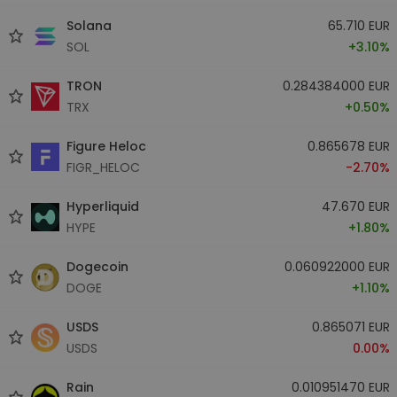
Solana
65.710 EUR
SOL
+3.10%
TRON
0.284384000 EUR
TRX
+0.50%
Figure Heloc
0.865678 EUR
FIGR_HELOC
-2.70%
Hyperliquid
47.670 EUR
HYPE
+1.80%
Dogecoin
0.060922000 EUR
DOGE
+1.10%
USDS
0.865071 EUR
USDS
0.00%
Rain
0.010951470 EUR