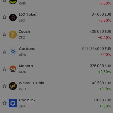
RAIN
-0.50%
LEO Token
8.4000 EUR
LEO
-0.60%
Zcash
439.090 EUR
ZEC
-0.40%
Cardano
0.172354000 EUR
ADA
-1.10%
Monero
326.080 EUR
XMR
+0.50%
WhiteBIT Coin
48.580 EUR
WBT
+0.10%
Chainlink
7.1800 EUR
LINK
+1.60%