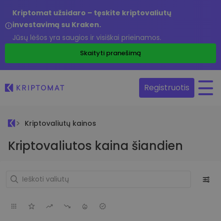
Kriptomat užsidaro – tęskite kriptovaliutų
investavimą su Kraken.
Jūsų lėšos yra saugios ir visiškai prieinamos.
Skaityti pranešimą
Registruotis
Kriptovaliutų kainos
Kriptovaliutos kaina šiandien