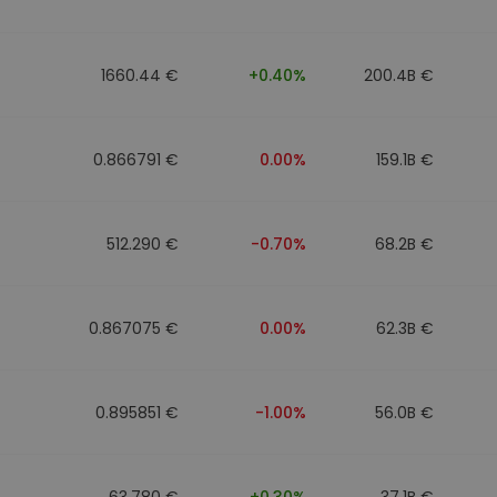
1660.44 €
+0.40%
200.4B €
0.866791 €
0.00%
159.1B €
512.290 €
-0.70%
68.2B €
0.867075 €
0.00%
62.3B €
0.895851 €
-1.00%
56.0B €
63.780 €
+0.30%
37.1B €