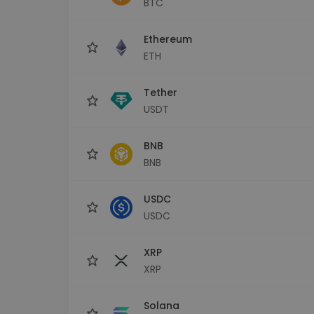
BTC
Investicijų tyrinėtojas
Rask savo kripto strategiją
Ethereum
ETH
Tether
USDT
BNB
BNB
USDC
USDC
XRP
XRP
Solana