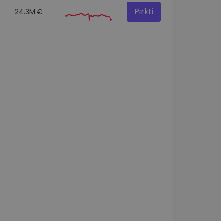
Pirkti
24.3M €