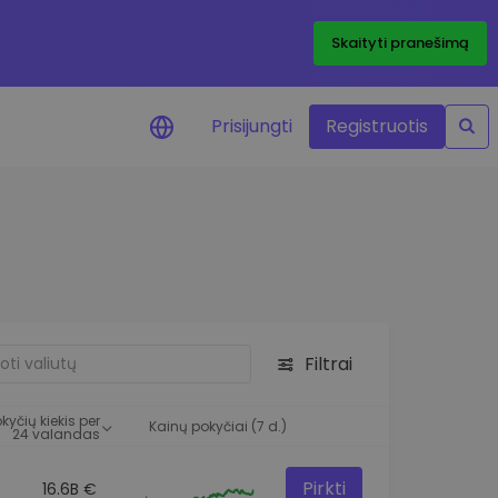
Skaityti pranešimą
Prisijungti
Registruotis
ai apie kainas
 žetonų kainų
mai realiuoju laiku
e išteklius
e investavimo galimybes
Filtrai
o analizė
 įžvalgos, užtikrinančios
kyčių kiekis per
rezultatą
Kainų pokyčiai (7 d.)
24 valandas
Pirkti
16.6B €