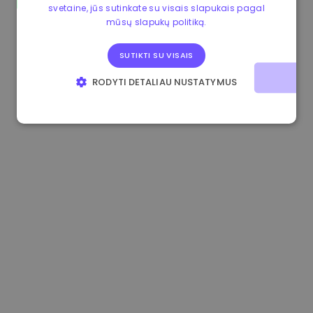
svetaine, jūs sutinkate su visais slapukais pagal
1.160000 €
-3.00%
3.2B €
mūsų slapukų politiką.
SUTIKTI SU VISAIS
RODYTI DETALIAU NUSTATYMUS
BŪTINIEJI
VEIKIMĄ GERINANTYS
TIKSLINIAI
FUNKCINIAI