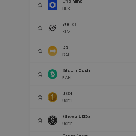
Chainlink
LINK
Stellar
XLM
Dai
DAI
Bitcoin Cash
BCH
USD1
USD1
Ethena USDe
USDE
Gram (prev.