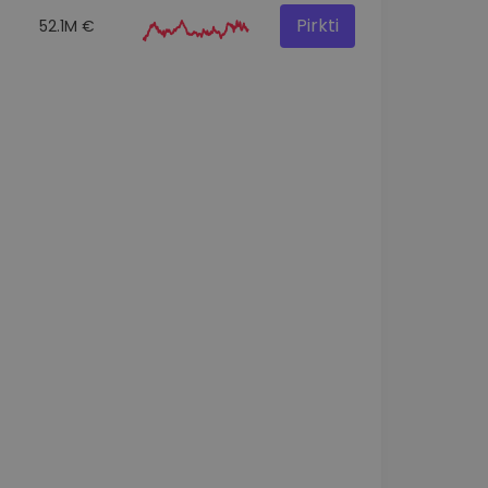
Pirkti
52.1M €