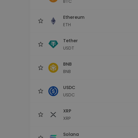
BTC
Investicijų tyrinėtojas
Rask savo kripto strategiją
Ethereum
ETH
Tether
USDT
BNB
BNB
USDC
USDC
XRP
XRP
Solana