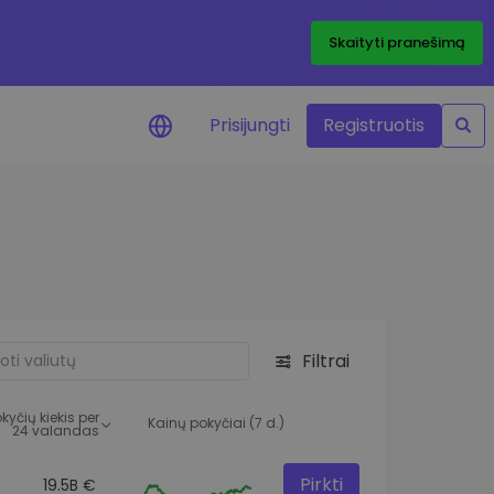
Skaityti pranešimą
Prisijungti
Registruotis
ai apie kainas
 žetonų kainų
mai realiuoju laiku
e išteklius
e investavimo galimybes
Filtrai
o analizė
 įžvalgos, užtikrinančios
kyčių kiekis per
rezultatą
Kainų pokyčiai (7 d.)
24 valandas
Pirkti
19.5B €