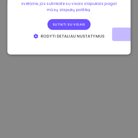
svetaine, jūs sutinkate su visais slapukais pagal
0.865660 €
0.00%
3.4B €
mūsų slapukų politiką.
SUTIKTI SU VISAIS
RODYTI DETALIAU NUSTATYMUS
BŪTINIEJI
VEIKIMĄ GERINANTYS
TIKSLINIAI
FUNKCINIAI