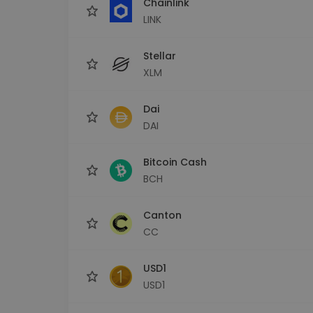
Chainlink
LINK
Stellar
XLM
Dai
DAI
Bitcoin Cash
BCH
Canton
CC
USD1
USD1