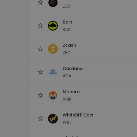
LEO
Rain
RAIN
Zcash
ZEC
Cardano
ADA
Monero
XMR
WhiteBIT Coin
WBT