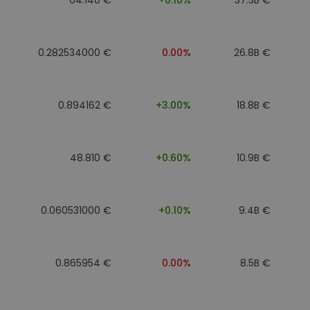
0.282534000 €
0.00%
26.8B €
0.894162 €
+3.00%
18.8B €
48.810 €
+0.60%
10.9B €
0.060531000 €
+0.10%
9.4B €
0.865954 €
0.00%
8.5B €