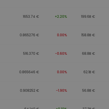
1653.74 €
+2.20%
199.6B €
0.865276 €
0.00%
158.8B €
516.370 €
-0.60%
68.8B €
0.865646 €
0.00%
62.1B €
0.908252 €
-1.90%
56.8B €
64.140 €
+0.10%
37.3B €