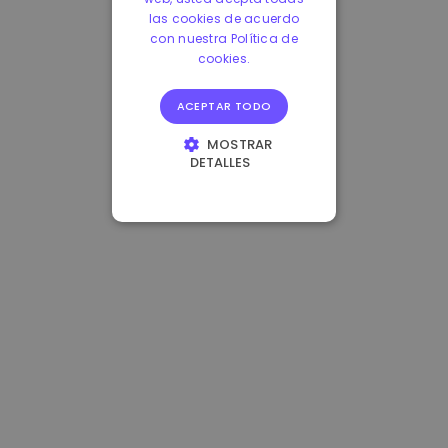
las cookies de acuerdo
con nuestra Política de
cookies.
ACEPTAR TODO
MOSTRAR
DETALLES
COOKIES
ESTRICTAMENTE
NECESARIAS
COOKIES DE
RENDIMIENTO
COOKIES DE
PREFERENCIAS
COOKIES DE
FUNCIONALIDAD