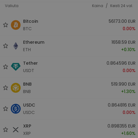
/
Valiuta
Kaina
Keisti 24 val.
Bitcoin
56173.00 EUR
BTC
0.00%
Ethereum
1658.59 EUR
ETH
+0.10%
Tether
0.864596 EUR
USDT
0.00%
BNB
519.990 EUR
BNB
+1.30%
USDC
0.864816 EUR
USDC
0.00%
XRP
0.898355 EUR
XRP
+1.60%