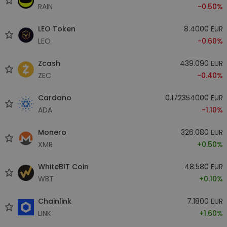
RAIN
-0.50%
LEO Token
8.4000 EUR
LEO
-0.60%
Zcash
439.090 EUR
ZEC
-0.40%
Cardano
0.172354000 EUR
ADA
-1.10%
Monero
326.080 EUR
XMR
+0.50%
WhiteBIT Coin
48.580 EUR
WBT
+0.10%
Chainlink
7.1800 EUR
LINK
+1.60%