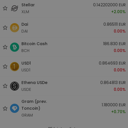
Stellar
0.142202000 EUR
XLM
+2.00%
Dai
0.865111 EUR
DAI
0.00%
Bitcoin Cash
186.830 EUR
BCH
0.00%
USD1
0.864693 EUR
USD1
0.00%
Ethena USDe
0.864813 EUR
USDE
0.00%
Gram (prev.
1.180000 EUR
Toncoin)
+0.70%
GRAM