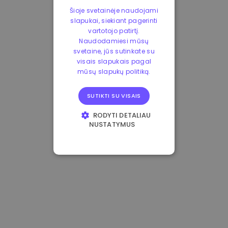
Šioje svetainėje naudojami
slapukai, siekiant pagerinti
vartotojo patirtį.
Naudodamiesi mūsų
svetaine, jūs sutinkate su
visais slapukais pagal
mūsų slapukų politiką.
SUTIKTI SU VISAIS
RODYTI DETALIAU
NUSTATYMUS
BŪTINIEJI
VEIKIMĄ GERINANTYS
TIKSLINIAI
FUNKCINIAI