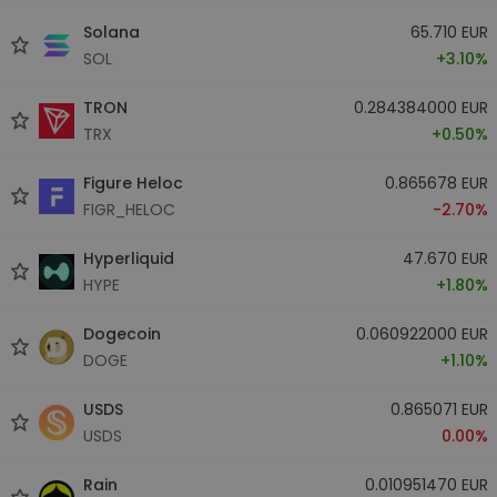
Solana
65.710 EUR
SOL
+3.10%
TRON
0.284384000 EUR
TRX
+0.50%
Figure Heloc
0.865678 EUR
FIGR_HELOC
-2.70%
Hyperliquid
47.670 EUR
HYPE
+1.80%
Dogecoin
0.060922000 EUR
DOGE
+1.10%
USDS
0.865071 EUR
USDS
0.00%
Rain
0.010951470 EUR