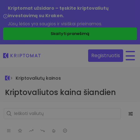
Kriptomat užsidaro – tęskite kriptovaliutų
investavimą su Kraken.
Jūsų lėšos yra saugios ir visiškai prieinamos.
Skaityti pranešimą
Registruotis
Kriptovaliutų kainos
Kriptovaliutos kaina šiandien