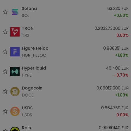
Solana
63.330 EUR
SOL
+0.50%
TRON
0.283273000 EUR
TRX
0.00%
Figure Heloc
0.888351 EUR
FIGR_HELOC
+1.80%
Hyperliquid
46.400 EUR
HYPE
-0.70%
Dogecoin
0.060121000 EUR
DOGE
+1.00%
USDS
0.864759 EUR
USDS
0.00%
Rain
0.011010140 EUR