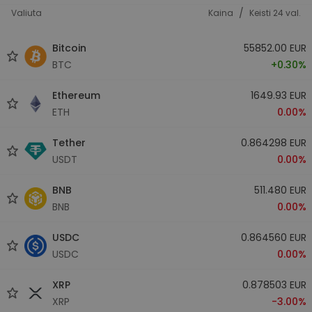
/
Valiuta
Kaina
Keisti 24 val.
Bitcoin
55852.00 EUR
BTC
+0.30%
Ethereum
1649.93 EUR
ETH
0.00%
Tether
0.864298 EUR
USDT
0.00%
BNB
511.480 EUR
BNB
0.00%
USDC
0.864560 EUR
USDC
0.00%
XRP
0.878503 EUR
XRP
-3.00%