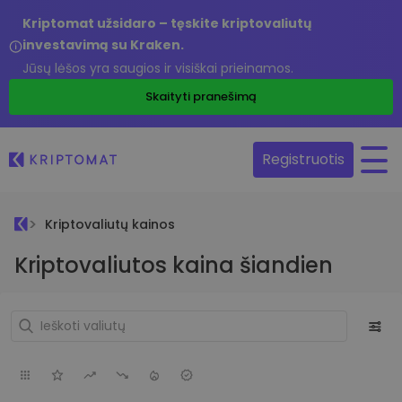
Kriptomat užsidaro – tęskite kriptovaliutų
investavimą su Kraken.
Jūsų lėšos yra saugios ir visiškai prieinamos.
Skaityti pranešimą
Registruotis
Kriptovaliutų kainos
Kriptovaliutos kaina šiandien