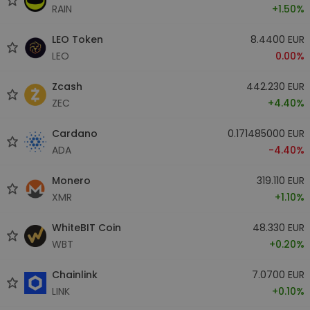
RAIN
+1.50%
LEO Token
8.4400 EUR
LEO
0.00%
Zcash
442.230 EUR
ZEC
+4.40%
Cardano
0.171485000 EUR
ADA
-4.40%
Monero
319.110 EUR
XMR
+1.10%
WhiteBIT Coin
48.330 EUR
WBT
+0.20%
Chainlink
7.0700 EUR
LINK
+0.10%