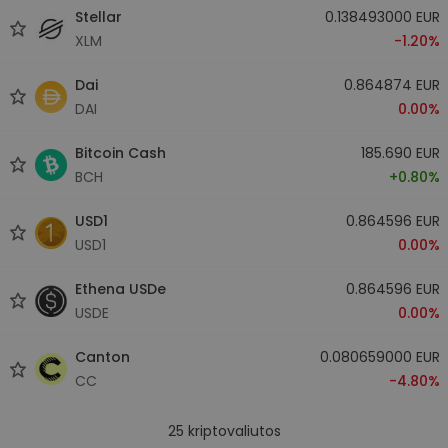
Stellar
0.138493000 EUR
XLM
-1.20%
Dai
0.864874 EUR
DAI
0.00%
Bitcoin Cash
185.690 EUR
BCH
+0.80%
USD1
0.864596 EUR
USD1
0.00%
Ethena USDe
0.864596 EUR
USDE
0.00%
Canton
0.080659000 EUR
CC
-4.80%
25
kriptovaliutos