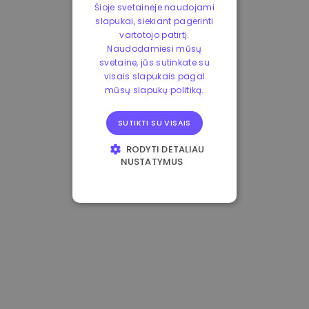
Šioje svetainėje naudojami
slapukai, siekiant pagerinti
vartotojo patirtį.
Naudodamiesi mūsų
svetaine, jūs sutinkate su
visais slapukais pagal
mūsų slapukų politiką.
SUTIKTI SU VISAIS
RODYTI DETALIAU
NUSTATYMUS
BŪTINIEJI
VEIKIMĄ GERINANTYS
TIKSLINIAI
FUNKCINIAI