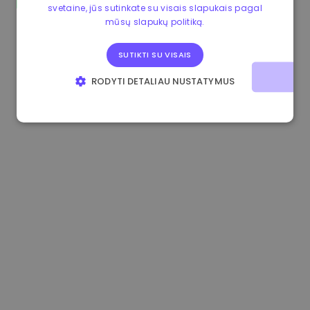
svetaine, jūs sutinkate su visais slapukais pagal
1.170000 €
+2.60%
3.2B €
mūsų slapukų politiką.
SUTIKTI SU VISAIS
RODYTI DETALIAU NUSTATYMUS
BŪTINIEJI
VEIKIMĄ GERINANTYS
TIKSLINIAI
FUNKCINIAI