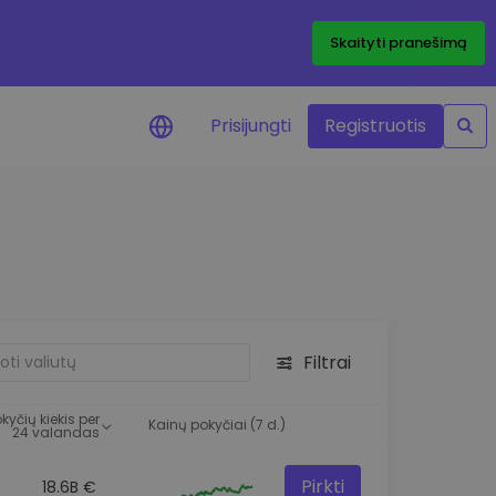
Skaityti pranešimą
Prisijungti
Registruotis
ai apie kainas
 žetonų kainų
mai realiuoju laiku
e išteklius
e investavimo galimybes
Filtrai
o analizė
 įžvalgos, užtikrinančios
kyčių kiekis per
rezultatą
Kainų pokyčiai (7 d.)
24 valandas
Pirkti
18.6B €