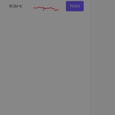
Pirkti
18.2M €