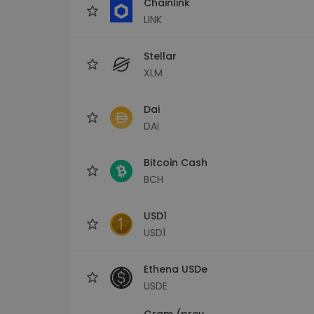
Chainlink
LINK
Stellar
XLM
Dai
DAI
Bitcoin Cash
BCH
USD1
USD1
Ethena USDe
USDE
Gram (prev.