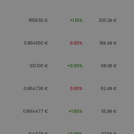
1658.55 €
+1.10%
200.2B €
0.864550 €
0.00%
158.4B €
513.100 €
+0.30%
68.3B €
0.864736 €
0.00%
62.4B €
0.894477 €
+1.60%
55.9B €
64.570 €
+2.90%
37.6B €