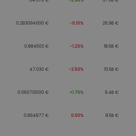
0.283094000 €
-0.10%
26.9B €
0.884503 €
-1.20%
18.6B €
47.030 €
-2.50%
10.5B €
0.060713000 €
+1.70%
9.4B €
0.864877 €
0.00%
8.5B €