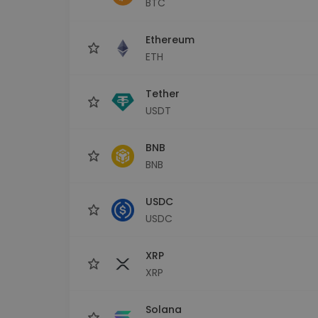
BTC
Investicijų tyrinėtojas
Rask savo kripto strategiją
Ethereum
ETH
Tether
USDT
BNB
BNB
USDC
USDC
XRP
XRP
Solana