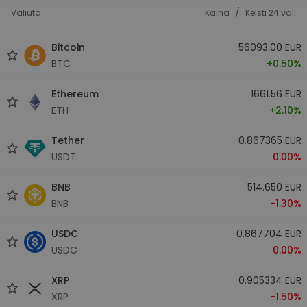
/
Valiuta
Kaina
Keisti 24 val.
Bitcoin
56093.00 EUR
BTC
+0.50%
Ethereum
1661.56 EUR
ETH
+2.10%
Tether
0.867365 EUR
USDT
0.00%
BNB
514.650 EUR
BNB
-1.30%
USDC
0.867704 EUR
USDC
0.00%
XRP
0.905334 EUR
XRP
-1.50%