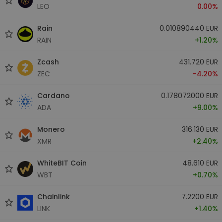
LEO
0.00%
Rain
0.010890440 EUR
RAIN
+1.20%
Zcash
431.720 EUR
ZEC
-4.20%
Cardano
0.178072000 EUR
ADA
+9.00%
Monero
316.130 EUR
XMR
+2.40%
WhiteBIT Coin
48.610 EUR
WBT
+0.70%
Chainlink
7.2200 EUR
LINK
+1.40%