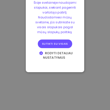
Šioje svetainėje naudojami
slapukai, siekiant pagerinti
vartotojo patirtį.
Naudodamiesi mūsų
svetaine, jūs sutinkate su
visais slapukais pagal
mūsų slapukų politiką.
SUTIKTI SU VISAIS
RODYTI DETALIAU
NUSTATYMUS
BŪTINIEJI
VEIKIMĄ GERINANTYS
TIKSLINIAI
FUNKCINIAI