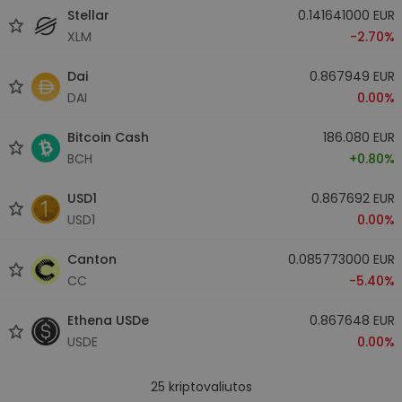
Stellar
0.141641000 EUR
XLM
-2.70%
Dai
0.867949 EUR
DAI
0.00%
Bitcoin Cash
186.080 EUR
BCH
+0.80%
USD1
0.867692 EUR
USD1
0.00%
Canton
0.085773000 EUR
CC
-5.40%
Ethena USDe
0.867648 EUR
USDE
0.00%
25
kriptovaliutos