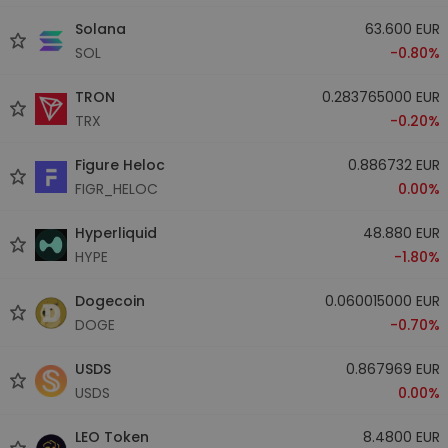
Solana
63.600 EUR
SOL
-0.80%
TRON
0.283765000 EUR
TRX
-0.20%
Figure Heloc
0.886732 EUR
FIGR_HELOC
0.00%
Hyperliquid
48.880 EUR
HYPE
-1.80%
Dogecoin
0.060015000 EUR
DOGE
-0.70%
USDS
0.867969 EUR
USDS
0.00%
LEO Token
8.4800 EUR