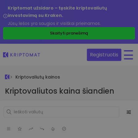
Kriptomat užsidaro – tęskite kriptovaliutų
investavimą su Kraken.
Jūsų lėšos yra saugios ir visiškai prieinamos.
Skaityti pranešimą
Registruotis
Kriptovaliutų kainos
Kriptovaliutos kaina šiandien