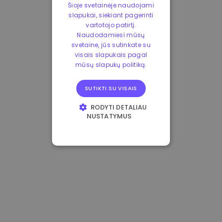
Šioje svetainėje naudojami
slapukai, siekiant pagerinti
vartotojo patirtį.
Naudodamiesi mūsų
svetaine, jūs sutinkate su
visais slapukais pagal
mūsų slapukų politiką.
SUTIKTI SU VISAIS
RODYTI DETALIAU
NUSTATYMUS
BŪTINIEJI
VEIKIMĄ GERINANTYS
TIKSLINIAI
FUNKCINIAI