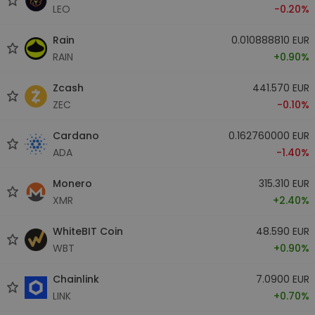
LEO
-0.20%
Rain
0.010888810 EUR
RAIN
+0.90%
Zcash
441.570 EUR
ZEC
-0.10%
Cardano
0.162760000 EUR
ADA
-1.40%
Monero
315.310 EUR
XMR
+2.40%
WhiteBIT Coin
48.590 EUR
WBT
+0.90%
Chainlink
7.0900 EUR
LINK
+0.70%