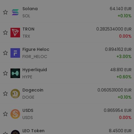
Solana
64.140 EUR
SOL
+0.10%
TRON
0.282534000 EUR
TRX
0.00%
Figure Heloc
0.894162 EUR
FIGR_HELOC
+3.00%
Hyperliquid
48.810 EUR
HYPE
+0.60%
Dogecoin
0.060531000 EUR
DOGE
+0.10%
USDS
0.865954 EUR
USDS
0.00%
LEO Token
8.4500 EUR