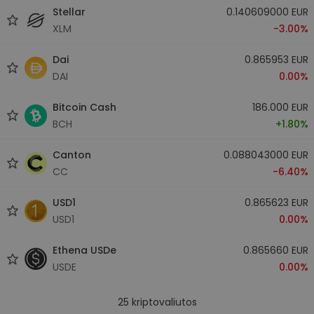
Stellar
0.140609000 EUR
XLM
-3.00%
Dai
0.865953 EUR
DAI
0.00%
Bitcoin Cash
186.000 EUR
BCH
+1.80%
Canton
0.088043000 EUR
CC
-6.40%
USD1
0.865623 EUR
USD1
0.00%
Ethena USDe
0.865660 EUR
USDE
0.00%
25
kriptovaliutos