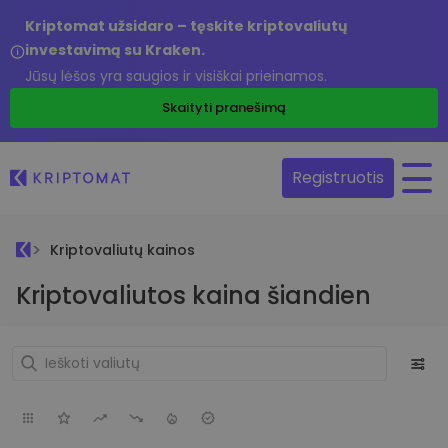
Kriptomat užsidaro – tęskite kriptovaliutų
investavimą su Kraken.
Jūsų lėšos yra saugios ir visiškai prieinamos.
Skaityti pranešimą
Registruotis
Kriptovaliutų kainos
Kriptovaliutos kaina šiandien