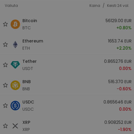
/
Valiuta
Kaina
Keisti 24 val.
Bitcoin
56129.00 EUR
BTC
+0.80%
Ethereum
1653.74 EUR
ETH
+2.20%
Tether
0.865276 EUR
USDT
0.00%
BNB
516.370 EUR
BNB
-0.60%
USDC
0.865646 EUR
USDC
0.00%
XRP
0.908252 EUR
XRP
-1.90%