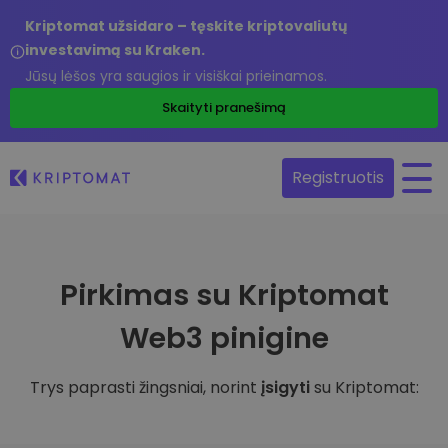
Kriptomat užsidaro – tęskite kriptovaliutų
investavimą su Kraken.
Jūsų lėšos yra saugios ir visiškai prieinamos.
Skaityti pranešimą
Registruotis
Pirkimas su Kriptomat
Web3 pinigine
Trys paprasti žingsniai, norint
įsigyti
su Kriptomat: