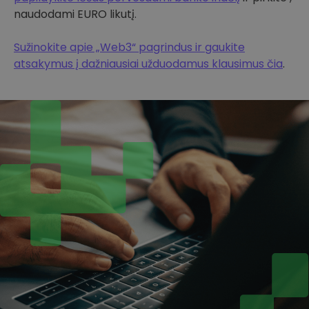
naudodami EURO likutį.
Sužinokite apie „Web3“ pagrindus ir gaukite
atsakymus į dažniausiai užduodamus klausimus čia
.