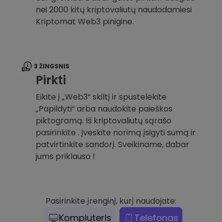
nei 2000 kitų kriptovaliutų naudodamiesi
Kriptomat Web3 pinigine.
3 ŽINGSNIS
Pirkti
Eikite į „Web3“ skiltį ir spustelėkite
„Papildyti“ arba naudokite paieškos
piktogramą. Iš kriptovaliutų sąrašo
pasirinkite . Įveskite norimą įsigyti sumą ir
patvirtinkite sandorį. Sveikiname, dabar
jums priklauso !
Pasirinkite įrenginį, kurį naudojate:
Kompiuteris
Telefonas