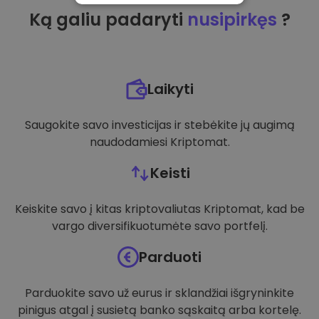
Ką galiu padaryti
nusipirkęs
?
VEIKIMĄ GERINANTYS
TIKSLINIAI
FUNKCINIAI
Laikyti
Saugokite savo investicijas ir stebėkite jų augimą
naudodamiesi Kriptomat.
Keisti
Keiskite savo į kitas kriptovaliutas Kriptomat, kad be
vargo diversifikuotumėte savo portfelį.
Parduoti
Parduokite savo už eurus ir sklandžiai išgryninkite
pinigus atgal į susietą banko sąskaitą arba kortelę.