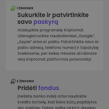
1 ŽINGSNIS
Sukurkite ir patvirtinkite
savo
paskyrą
Atsisiųskite programėlę Kriptomat.
Užsiregistruokite naudodamiesi „Google“,
„Apple“ arba el. paštu. Patvirtinkite savo el.
pašto adresą, telefono numerį ir tapatybę.
Sveikiname, per kelias minutes atrakinote
visą Kriptomat platformos potencialą!
2 ŽINGSNIS
Pridėti
fondus
Įneškite banko indėlį arba naudokite
kredito kortelę, kad lėšos būtų papildytos
dar greičiau. Dabar galite pirkti ir daugiau