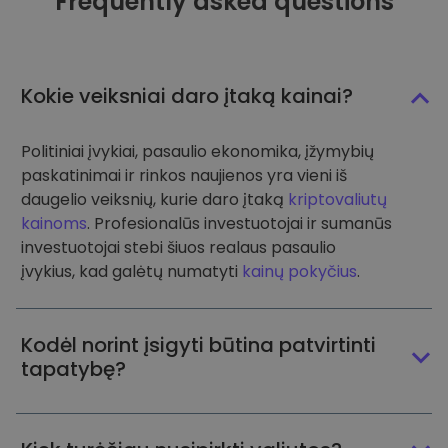
Frequently asked questions
Kokie veiksniai daro įtaką kainai?
Politiniai įvykiai, pasaulio ekonomika, įžymybių
paskatinimai ir rinkos naujienos yra vieni iš
daugelio veiksnių, kurie daro įtaką
kriptovaliutų
kainoms
. Profesionalūs investuotojai ir sumanūs
investuotojai stebi šiuos realaus pasaulio
įvykius, kad galėtų numatyti
kainų pokyčius
.
Kodėl norint įsigyti būtina patvirtinti
tapatybę?