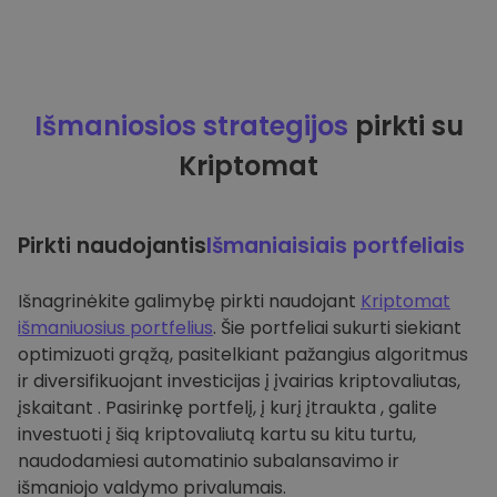
Išmaniosios strategijos
pirkti su
Kriptomat
Pirkti naudojantis
Išmaniaisiais portfeliais
Išnagrinėkite galimybę pirkti naudojant
Kriptomat
išmaniuosius portfelius
. Šie portfeliai sukurti siekiant
optimizuoti grąžą, pasitelkiant pažangius algoritmus
ir diversifikuojant investicijas į įvairias kriptovaliutas,
įskaitant . Pasirinkę portfelį, į kurį įtraukta , galite
investuoti į šią kriptovaliutą kartu su kitu turtu,
naudodamiesi automatinio subalansavimo ir
išmaniojo valdymo privalumais.