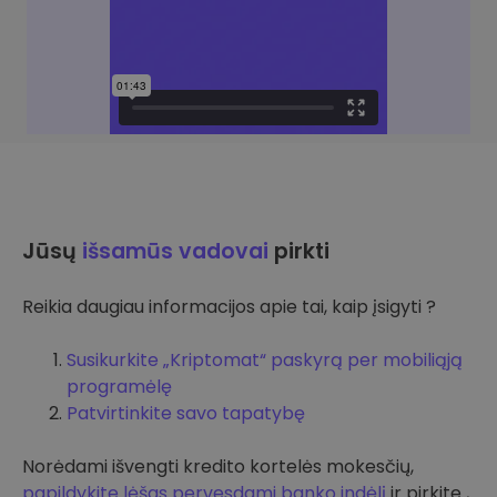
Jūsų
išsamūs vadovai
pirkti
Reikia daugiau informacijos apie tai, kaip įsigyti ?
Susikurkite „Kriptomat“ paskyrą per mobiliąją
programėlę
Patvirtinkite savo tapatybę
Norėdami išvengti kredito kortelės mokesčių,
papildykite lėšas pervesdami banko indėlį
ir pirkite ,