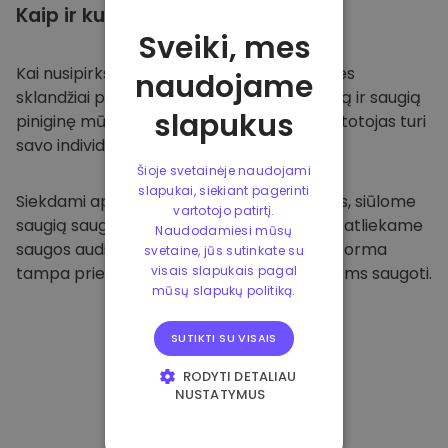
Kaip ir kur
saugoti
Sveiki, mes
Kai nusipirksite
Kriptomat platformoje
, mes
naudojame
sklandžiai pervesime valiutą į jūsų specialią ir saugią
slapukus
piniginę mūsų platformoje. Kiekvienas vartotojas turi
savo individualią piniginę.
Šioje svetainėje naudojami
slapukai, siekiant pagerinti
Siekdami apsaugoti savo klientus ir jų lėšas, siūlome
vartotojo patirtį.
saugią saugyklą neprisijungus ir reguliariai atliekame
Naudodamiesi mūsų
saugos auditus. Dėl šio požiūrio mūsų platforma
svetaine, jūs sutinkate su
tampa prieglobsčiu ir kitoms kriptovaliutoms saugoti.
visais slapukais pagal
mūsų slapukų politiką.
SUTIKTI SU VISAIS
RODYTI DETALIAU
NUSTATYMUS
BŪTINIEJI