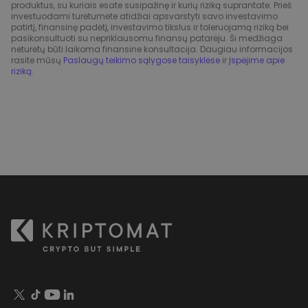
produktus, su kuriais esate susipažinę ir kurių riziką suprantate. Prieš
investuodami turėtumėte atidžiai apsvarstyti savo investavimo
patirtį, finansinę padėtį, investavimo tikslus ir toleruojamą riziką bei
pasikonsultuoti su nepriklausomu finansų patarėju. Ši medžiaga
neturėtų būti laikoma finansine konsultacija. Daugiau informacijos
rasite mūsų
Paslaugų teikimo sąlygose taisyklėse
ir
Įspėjime apie
riziką
.