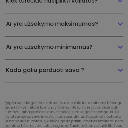
Kiek turėčiau nusipirkti valiutos?
Ar yra užsakymo maksimumas?
Ar yra užsakymo minimumas?
Kada galiu parduoti savo ?
*Įspėjimas dėl galimos rizikos: skaitmeninio turto kainoms būdinga
didelė rinkos rizika ir kainų svyravimai. Jūsų investicijos vertė gali
sumažėti arba padidėti, o investuotos sumos galite neatgauti. Tik
jūs atsakote už savo investicinius sprendimus, Kriptomat neatsako
už bet kokius nuostolius, kuriuos galite patirti. Praeities rezultatai nėra
patikima būsimų rezultatų prognozė. Turėtumėte investuoti tik į tuos