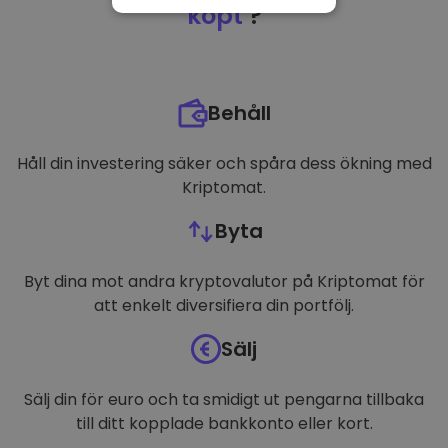
NÖDVÄNDIGT
köpt
?
PRESTANDA
INRIKTNING
Behåll
FUNKTIONER
Håll din investering säker och spåra dess ökning med
Kriptomat.
Byta
Byt dina mot andra kryptovalutor på Kriptomat för
att enkelt diversifiera din portfölj.
Sälj
Sälj din för euro och ta smidigt ut pengarna tillbaka
till ditt kopplade bankkonto eller kort.