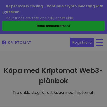
Kriptomat is closing – Continue crypto investing with
Kraken.
Your funds are safe and fully accessible.
Read announcement
Registrera
Köpa med Kriptomat Web3-
plånbok
Tre enkla steg för att
köpa
med Kriptomat: