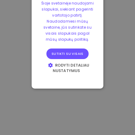
Šioje svetainėje naudojami
slapukai, siekiant pagerinti
vartotojo patirtį.
Naudodamiesi mūsų
svetaine, jūs sutinkate su
visais slapukais pagal
mūsų slapukų politiką.
SUTIKTI SU VISAIS
RODYTI DETALIAU
NUSTATYMUS
BŪTINIEJI
VEIKIMĄ GERINANTYS
TIKSLINIAI
FUNKCINIAI