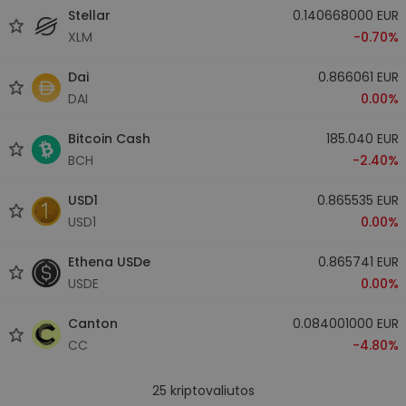
Stellar
0.140668000 EUR
XLM
-0.70%
Dai
0.866061 EUR
DAI
0.00%
Bitcoin Cash
185.040 EUR
BCH
-2.40%
USD1
0.865535 EUR
USD1
0.00%
Ethena USDe
0.865741 EUR
USDE
0.00%
Canton
0.084001000 EUR
CC
-4.80%
25
kriptovaliutos