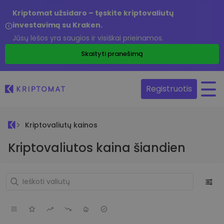
Kriptomat užsidaro – tęskite kriptovaliutų
investavimą su Kraken.
Jūsų lėšos yra saugios ir visiškai prieinamos.
Skaityti pranešimą
Registruotis
Kriptovaliutų kainos
Kriptovaliutos kaina šiandien