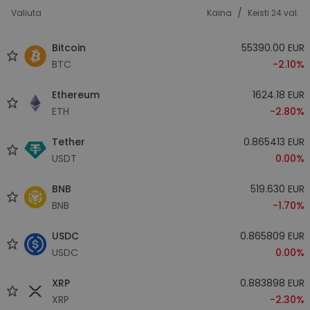
/
Valiuta
Kaina
Keisti 24 val.
Bitcoin
55390.00 EUR
BTC
-2.10%
Ethereum
1624.18 EUR
ETH
-2.80%
Tether
0.865413 EUR
USDT
0.00%
BNB
519.630 EUR
BNB
-1.70%
USDC
0.865809 EUR
USDC
0.00%
XRP
0.883898 EUR
XRP
-2.30%