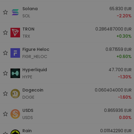
Solana
65.830 EUR
SOL
-2.20%
TRON
0.286487000 EUR
TRX
+0.30%
Figure Heloc
0.871559 EUR
FIGR_HELOC
+0.60%
Hyperliquid
47.700 EUR
HYPE
-1.30%
Dogecoin
0.060404000 EUR
DOGE
-1.60%
USDS
0.865936 EUR
USDS
0.00%
Rain
0.011142290 EUR