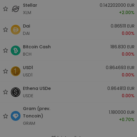
Stellar
0.142202000 EUR
XLM
+2.00%
Dai
0.865111 EUR
DAI
0.00%
Bitcoin Cash
186.830 EUR
BCH
0.00%
USD1
0.864693 EUR
USD1
0.00%
Ethena USDe
0.864813 EUR
USDE
0.00%
Gram (prev.
1.180000 EUR
Toncoin)
+0.70%
GRAM