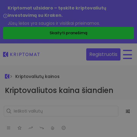
Kriptomat užsidaro – tęskite kriptovaliutų
investavimą su Kraken.
Jūsų lėšos yra saugios ir visiškai prieinamos.
Skaityti pranešimą
Registruotis
Kriptovaliutų kainos
Kriptovaliutos kaina šiandien