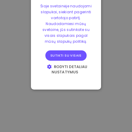
Šioje svetainėje naudojami
slapukai, siekiant pagerinti
vartotojo patirtį.
Naudodamiesi mūsų
svetaine, jūs sutinkate su
visais slapukais pagal
mūsų slapukų politiką.
SUTIKTI SU VISAIS
RODYTI DETALIAU
NUSTATYMUS
BŪTINIEJI
VEIKIMĄ GERINANTYS
TIKSLINIAI
FUNKCINIAI