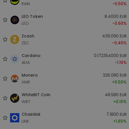
RAIN
-0.50%
LEO Token
8.4000 EUR
LEO
-0.60%
Zcash
439.090 EUR
ZEC
-0.40%
Cardano
0.172354000 EUR
ADA
-1.10%
Monero
326.080 EUR
XMR
+0.50%
WhiteBIT Coin
48.580 EUR
WBT
+0.10%
Chainlink
7.1800 EUR
LINK
+1.60%