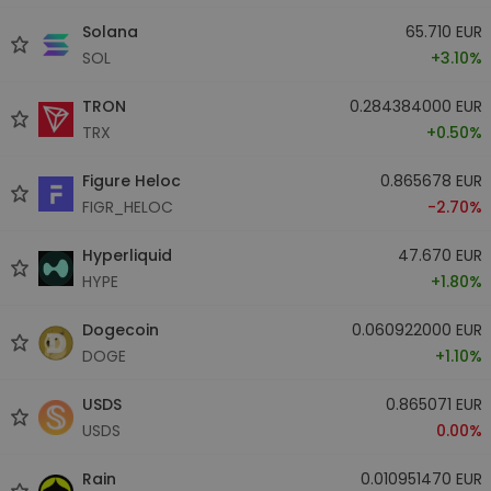
Solana
65.710 EUR
SOL
+3.10%
TRON
0.284384000 EUR
TRX
+0.50%
Figure Heloc
0.865678 EUR
FIGR_HELOC
-2.70%
Hyperliquid
47.670 EUR
HYPE
+1.80%
Dogecoin
0.060922000 EUR
DOGE
+1.10%
USDS
0.865071 EUR
USDS
0.00%
Rain
0.010951470 EUR