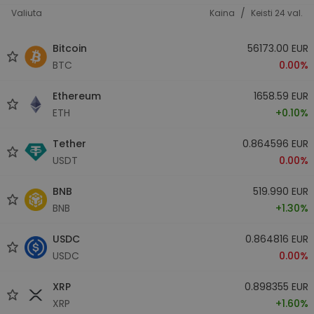
/
Valiuta
Kaina
Keisti 24 val.
Bitcoin
56173.00 EUR
BTC
0.00%
Ethereum
1658.59 EUR
ETH
+0.10%
Tether
0.864596 EUR
USDT
0.00%
BNB
519.990 EUR
BNB
+1.30%
USDC
0.864816 EUR
USDC
0.00%
XRP
0.898355 EUR
XRP
+1.60%