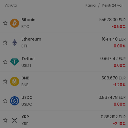
/
Valiuta
Kaina
Keisti 24 val.
Bitcoin
55678.00 EUR
BTC
-0.50%
Ethereum
1644.40 EUR
ETH
0.00%
Tether
0.867142 EUR
USDT
0.00%
BNB
508.670 EUR
BNB
-1.20%
USDC
0.867478 EUR
USDC
0.00%
XRP
0.882192 EUR
XRP
-2.10%