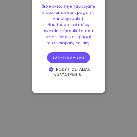
Šioje svetainėje naudojami
slapukai, siekiant pagerinti
vartotojo patirtį.
Naudodamiesi mūsų
svetaine, jūs sutinkate su
visais slapukais pagal
mūsų slapukų politiką.
SUTIKTI SU VISAIS
RODYTI DETALIAU
NUSTATYMUS
BŪTINIEJI
VEIKIMĄ GERINANTYS
TIKSLINIAI
FUNKCINIAI