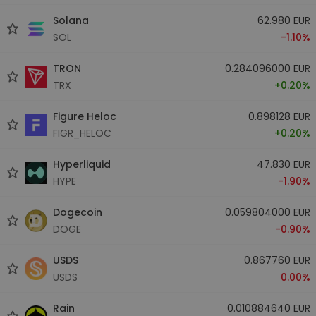
Solana
62.980 EUR
SOL
-1.10%
TRON
0.284096000 EUR
TRX
+0.20%
Figure Heloc
0.898128 EUR
FIGR_HELOC
+0.20%
Hyperliquid
47.830 EUR
HYPE
-1.90%
Dogecoin
0.059804000 EUR
DOGE
-0.90%
USDS
0.867760 EUR
USDS
0.00%
Rain
0.010884640 EUR