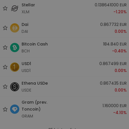
Stellar
0.138641000 EUR
XLM
-1.20%
Dai
0.867732 EUR
DAI
0.00%
Bitcoin Cash
184.840 EUR
BCH
-0.40%
USD1
0.867499 EUR
USD1
0.00%
Ethena USDe
0.867435 EUR
USDE
0.00%
Gram (prev.
1.160000 EUR
Toncoin)
-4.10%
GRAM