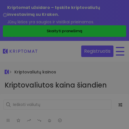
Kriptomat užsidaro – tęskite kriptovaliutų
investavimą su Kraken.
Jūsų lėšos yra saugios ir visiškai prieinamos.
Skaityti pranešimą
Registruotis
Kriptovaliutų kainos
Kriptovaliutos kaina šiandien