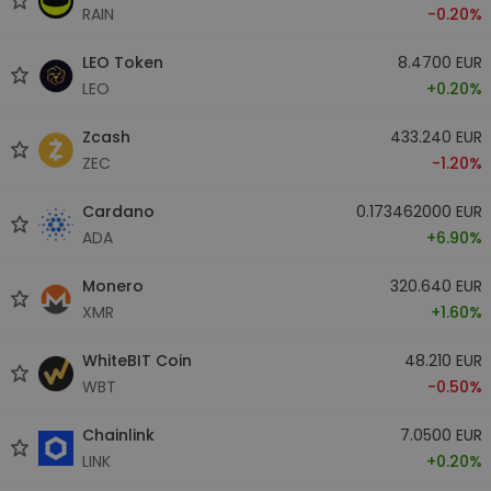
RAIN
-0.20%
LEO Token
8.4700 EUR
LEO
+0.20%
Zcash
433.240 EUR
ZEC
-1.20%
Cardano
0.173462000 EUR
ADA
+6.90%
Monero
320.640 EUR
XMR
+1.60%
WhiteBIT Coin
48.210 EUR
WBT
-0.50%
Chainlink
7.0500 EUR
LINK
+0.20%