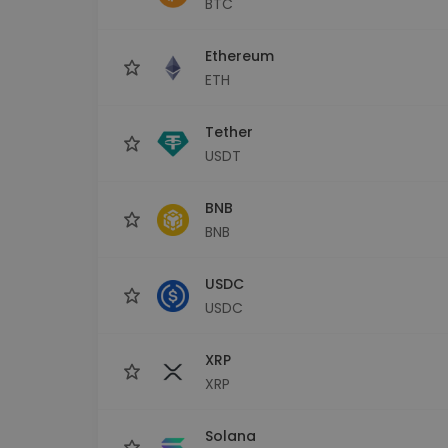
BTC
Investicijų tyrinėtojas
Rask savo kripto strategiją
Ethereum
ETH
Tether
USDT
BNB
BNB
USDC
USDC
XRP
XRP
Solana