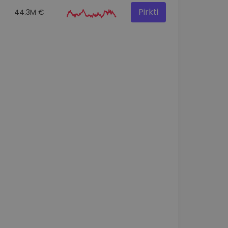
Pirkti
44.3M €