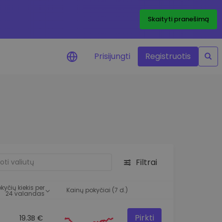
Skaityti pranešimą
Prisijungti
Registruotis
ai apie kainas
 žetonų kainų
mai realiuoju laiku
e išteklius
e investavimo galimybes
Filtrai
o analizė
 įžvalgos, užtikrinančios
kyčių kiekis per
rezultatą
Kainų pokyčiai (7 d.)
24 valandas
Pirkti
19.3B €