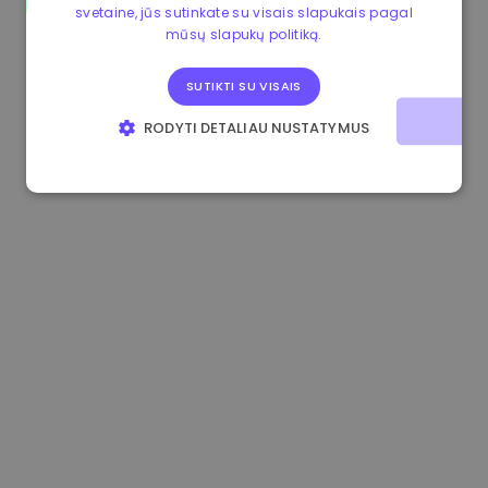
svetaine, jūs sutinkate su visais slapukais pagal
0.865673 €
-0.10%
3.4B €
mūsų slapukų politiką.
SUTIKTI SU VISAIS
RODYTI DETALIAU NUSTATYMUS
BŪTINIEJI
VEIKIMĄ GERINANTYS
TIKSLINIAI
FUNKCINIAI