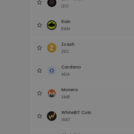
LEO
Rain
RAIN
Zcash
ZEC
Cardano
ADA
Monero
XMR
WhiteBIT Coin
WBT