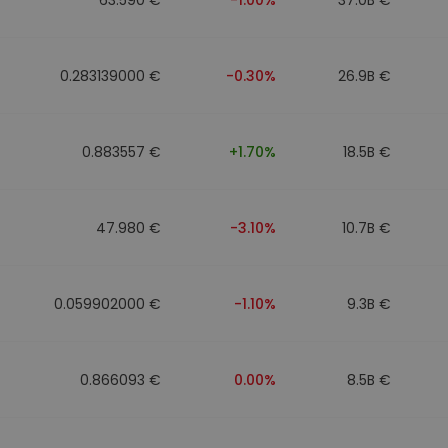
0.283139000 €
-0.30%
26.9B €
0.883557 €
+1.70%
18.5B €
47.980 €
-3.10%
10.7B €
0.059902000 €
-1.10%
9.3B €
0.866093 €
0.00%
8.5B €