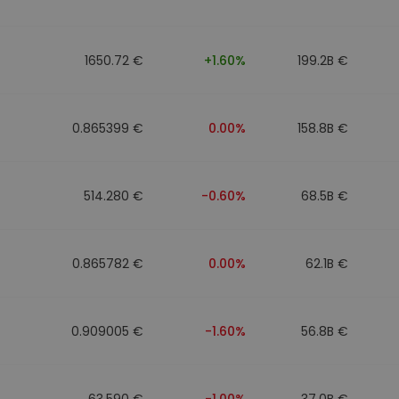
1650.72 €
+1.60%
199.2B €
0.865399 €
0.00%
158.8B €
514.280 €
-0.60%
68.5B €
0.865782 €
0.00%
62.1B €
0.909005 €
-1.60%
56.8B €
63.590 €
-1.00%
37.0B €