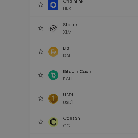
Chainlink
LINK
Stellar
XLM
Dai
DAI
Bitcoin Cash
BCH
USD1
USD1
Canton
CC