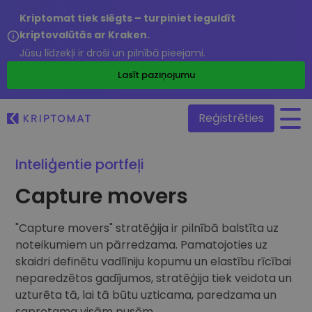
Kriptomat tiek slēgts – turpiniet ieguldīt
kriptovalūtās ar Kraken.
Jūsu līdzekļi ir droši un pilnībā pieejami.
/
Lasīt paziņojumu
Reģistrēties
Inteliģentie portfeļi
Visas cenas
Capture movers
Vairāk nekā 300 kriptovalūtu
Lielākie Ieguvēji un Zaudētāji
"Capture movers" stratēģija ir pilnībā balstīta uz
Atrodiet investīciju iespējas
Pirkt un pārdot kripto
noteikumiem un pārredzama. Pamatojoties uz
Pērciet vairāk nekā 300 kriptovalūtas
skaidri definētu vadlīniju kopumu un elastību rīcībai
Tikko Pievienotie
Nesen Kriptomat pievienotie žetoni
neparedzētos gadījumos, stratēģija tiek veidota un
Kripto maiņa
uzturēta tā, lai tā būtu uzticama, paredzama un
Vairāk nekā 1000 valūtu pāru iespējas
Ja es būtu nopircis 100 € vērtībā…
saprotama visām pusēm.