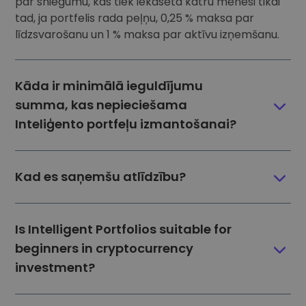
par sniegumu, kas tiek iekasēta katru mēnesi tikai
tad, ja portfelis rada peļņu, 0,25 % maksa par
līdzsvarošanu un 1 % maksa par aktīvu izņemšanu.
Kāda ir minimālā ieguldījumu
summa, kas nepieciešama
Inteliģento portfeļu izmantošanai?
Kad es saņemšu atlīdzību?
Is Intelligent Portfolios suitable for
beginners in cryptocurrency
investment?