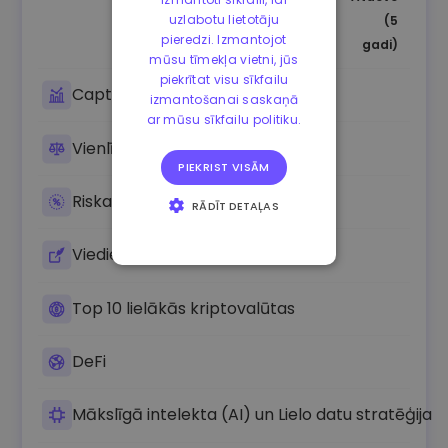
uzlabotu lietotāju
(5
pieredzi. Izmantojot
gadi)
mūsu tīmekļa vietni, jūs
piekrītat visu sīkfailu
Capture movers
izmantošanai saskaņā
ar mūsu sīkfailu politiku.
Vienlīdz līdzsvarota kriptovalūta
PIEKRIST VISĀM
Riskam pielāgots
RĀDĪT DETAĻAS
STRIKTI
Viedie līgumi
NEPIECIEŠAMIE
VEIKTSPĒJAS
Top 10 lielākās kriptovalūtas
MĒRĶA
DeFi
FUNKCIONALITĀTES
Mākslīgā intelekta (AI) un Lielo datu stratēģija