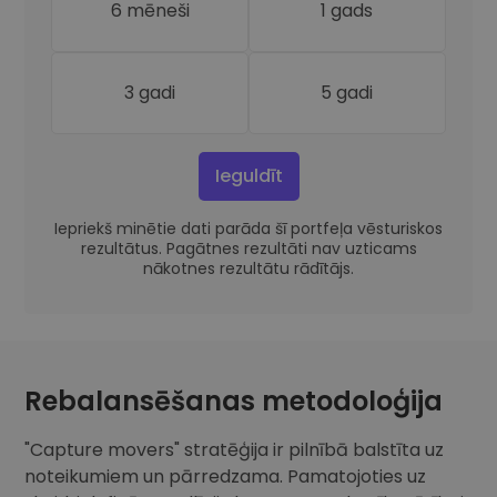
6 mēneši
1 gads
3 gadi
5 gadi
Ieguldīt
Iepriekš minētie dati parāda šī portfeļa vēsturiskos
rezultātus. Pagātnes rezultāti nav uzticams
nākotnes rezultātu rādītājs.
Rebalansēšanas metodoloģija
"Capture movers" stratēģija ir pilnībā balstīta uz
noteikumiem un pārredzama. Pamatojoties uz