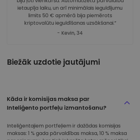
bija ļoti vienkārša. Automatizētā pārvaldība
ietaupīja laiku, un arī minimālais ieguldījumu
limits 50 € apmērā bija piemērots
kriptovalūtu ieguldīšanas uzsākšanai.
- Kevin, 34
Biežāk uzdotie jautājumi
Kāda ir komisijas maksa par
Inteliģento portfeļu izmantošanu?
Inteliģentajiem portfeļiem ir dažādas komisijas
maksas: 1 % gada pārvaldības maksa, 10 % maksa