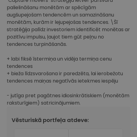
"Capture movers" stratēģija ietver pārsvara
palielināšanu monētām ar spēcīgām
augšupejošam tendencēm un samazināšanu
monētām, kurām ir lejupejošas tendences. \Šī
stratēģija palīdz investoriem identificēt monētas ar
pozitīvu impulsu, ļaujot tiem gūt peļņu no
tendences turpināšanās.
+ labi fiksē īstermiņa un vidēja termiņa cenu
tendences
+ bieža līdzsvarošana ir paredzēta, lai ierobežotu
tendences maiņas negatīvās ietekmes iespēju
- jutīga pret pagātnes idiosinkrātiskiem (monētām
raksturīgiem) satricinājumiem.
Vēsturiskā portfeļa atdeve: