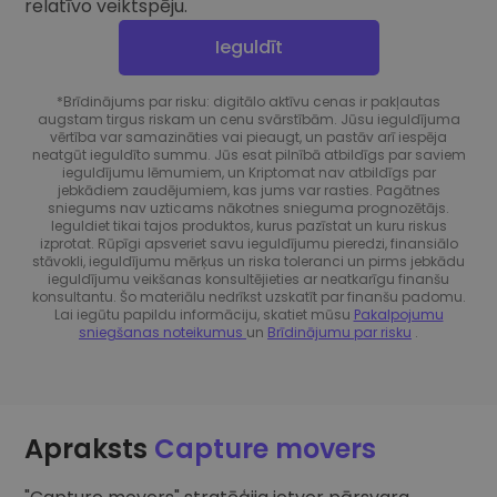
relatīvo veiktspēju.
Ieguldīt
*Brīdinājums par risku: digitālo aktīvu cenas ir pakļautas
augstam tirgus riskam un cenu svārstībām. Jūsu ieguldījuma
vērtība var samazināties vai pieaugt, un pastāv arī iespēja
neatgūt ieguldīto summu. Jūs esat pilnībā atbildīgs par saviem
ieguldījumu lēmumiem, un Kriptomat nav atbildīgs par
jebkādiem zaudējumiem, kas jums var rasties. Pagātnes
sniegums nav uzticams nākotnes snieguma prognozētājs.
Ieguldiet tikai tajos produktos, kurus pazīstat un kuru riskus
izprotat. Rūpīgi apsveriet savu ieguldījumu pieredzi, finansiālo
stāvokli, ieguldījumu mērķus un riska toleranci un pirms jebkādu
ieguldījumu veikšanas konsultējieties ar neatkarīgu finanšu
konsultantu. Šo materiālu nedrīkst uzskatīt par finanšu padomu.
Lai iegūtu papildu informāciju, skatiet mūsu
Pakalpojumu
sniegšanas noteikumus
un
Brīdinājumu par risku
.
Apraksts
Capture movers