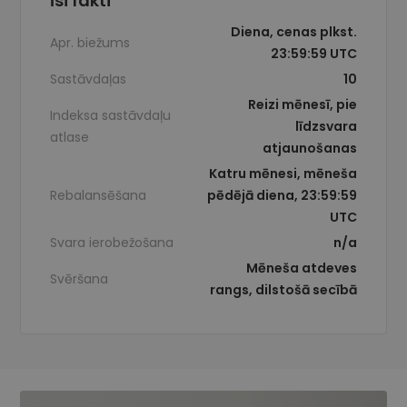
Īsi fakti
Diena, cenas plkst.
Apr. biežums
23:59:59 UTC
Sastāvdaļas
10
Reizi mēnesī, pie
Indeksa sastāvdaļu
līdzsvara
atlase
atjaunošanas
Katru mēnesi, mēneša
Rebalansēšana
pēdējā diena, 23:59:59
UTC
Svara ierobežošana
n/a
Mēneša atdeves
Svēršana
rangs, dilstošā secībā