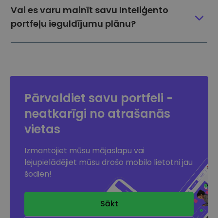
Vai es varu mainīt savu Inteliģento
portfeļu ieguldījumu plānu?
Pārvaldiet savu portfeli -
neatkarīgi no atrašanās
vietas
Izmantojiet mūsu mājaslapu vai
lejupielādējiet mūsu drošo mobilo lietotni jau
šodien!
Sākt