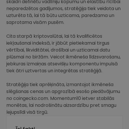
skaidri definētu vadlīniju kopumu un elastību rīcībai
neparedzētos gadījumos, stratēģija tiek veidota un
uzturēta tā, lai tā būtu uzticama, paredzama un
saprotama visām pusēm.
Cita starpā kriptovalūtai, lai tā kvalificētos
iekļaušanai indeksā, ir jābūt pietiekamai tirgus
vērtībai, likviditātei, drošībai un uzticamai datu
plūsmai no biržām. Veicot ikmēneša līdzsvarošanu,
jebkuras izmaiņas atsevišķu komponentu impulsā
tiek ātri uztvertas un integrētas stratēģijā.
Stratēģija tiek aprēķināta, izmantojot ikmēneša
slēgšanas cenas un apgrozībā esošo piedāvājumu
no coingecko.com. Momentum10 ietver stabilās
monētas, lai nodrošinātu aizsardzību pret smagu
lejupslīdi visā tirgū.