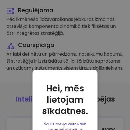
Regulējama
Pēc ikmēneša līdzsvarošanas jebkuras izmaiņas
atsevišķa komponenta dinamikā tiek fiksētas un
ātri integrētas stratēģijā.
Caurspīdīga
Ar labi definētu un pārredzamu noteikumu kopumu,
šī stratēģija ir izstrādāta tā, lai tā būtu saprotams
un uzticams instruments visiem tirgus dalībniekiem.
Hei, mēs
lietojam
Inteliģentā
portfeļa iespējas
sīkdatnes.
Šajā tīmekļa vietnē tiek
Atdeve
izmantoti sīkfaili, lai