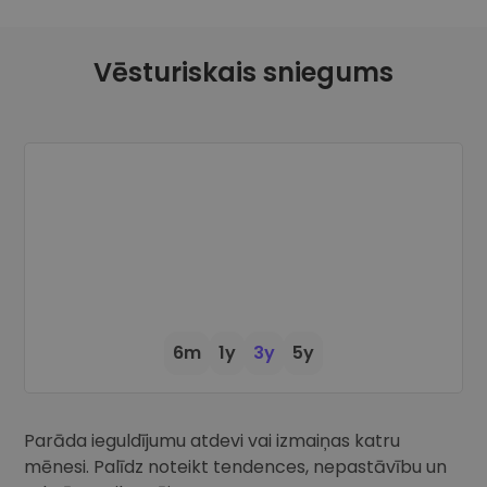
Atklājiet investīciju iespējas
Portfeļa analīze
Vēsturiskais sniegums
Viedas atziņas optimālai veiktspējai
6m
1y
3y
5y
Parāda ieguldījumu atdevi vai izmaiņas katru
mēnesi. Palīdz noteikt tendences, nepastāvību un