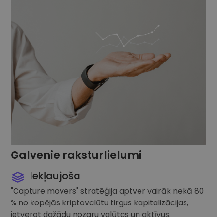
Galvenie raksturlielumi
Iekļaujoša
"Capture movers" stratēģija aptver vairāk nekā 80
% no kopējās kriptovalūtu tirgus kapitalizācijas,
ietverot dažādu nozaru valūtas un aktīvus.