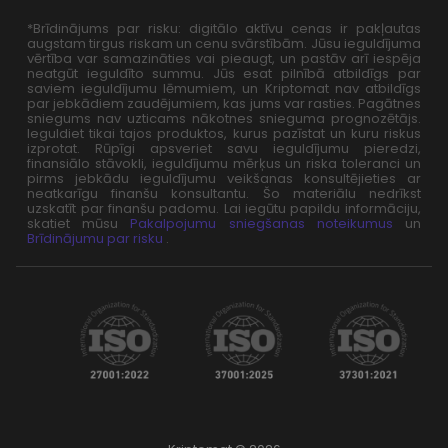
*Brīdinājums par risku: digitālo aktīvu cenas ir pakļautas
augstam tirgus riskam un cenu svārstībām. Jūsu ieguldījuma
vērtība var samazināties vai pieaugt, un pastāv arī iespēja
neatgūt ieguldīto summu. Jūs esat pilnībā atbildīgs par
saviem ieguldījumu lēmumiem, un Kriptomat nav atbildīgs
par jebkādiem zaudējumiem, kas jums var rasties. Pagātnes
sniegums nav uzticams nākotnes snieguma prognozētājs.
Ieguldiet tikai tajos produktos, kurus pazīstat un kuru riskus
izprotat. Rūpīgi apsveriet savu ieguldījumu pieredzi,
finansiālo stāvokli, ieguldījumu mērķus un riska toleranci un
pirms jebkādu ieguldījumu veikšanas konsultējieties ar
neatkarīgu finanšu konsultantu. Šo materiālu nedrīkst
uzskatīt par finanšu padomu. Lai iegūtu papildu informāciju,
skatiet mūsu
Pakalpojumu sniegšanas noteikumus
un
Brīdinājumu par risku
.