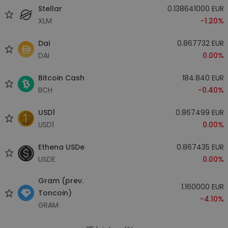
Stellar
0.138641000 EUR
XLM
-1.20%
Dai
0.867732 EUR
DAI
0.00%
Bitcoin Cash
184.840 EUR
BCH
-0.40%
USD1
0.867499 EUR
USD1
0.00%
Ethena USDe
0.867435 EUR
USDE
0.00%
Gram (prev.
1.160000 EUR
Toncoin)
-4.10%
GRAM