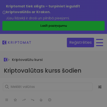
Kriptomat tiek slēgts – turpiniet ieguldīt
kriptovalūtās ar Kraken.
Jūsu līdzekļi ir droši un pilnībā pieejami.
Lasīt paziņojumu
Reģistrēties
Kriptovalūtu kursi
Kriptovalūtas kurss šodien