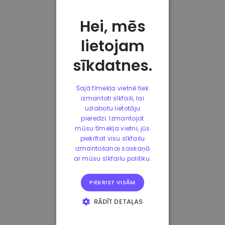
Hei, mēs
lietojam
sīkdatnes.
Šajā tīmekļa vietnē tiek
izmantoti sīkfaili, lai
uzlabotu lietotāju
pieredzi. Izmantojot
mūsu tīmekļa vietni, jūs
piekrītat visu sīkfailu
izmantošanai saskaņā
ar mūsu sīkfailu politiku.
PIEKRIST VISĀM
RĀDĪT DETAĻAS
STRIKTI