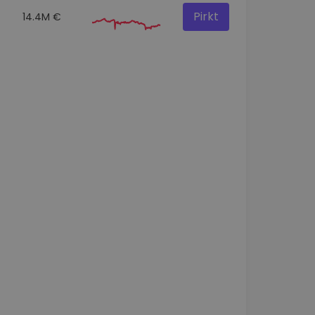
Pirkt
14.4M €