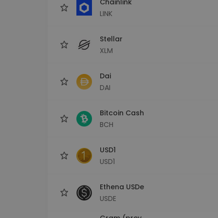
Chainlink
LINK
Stellar
XLM
Dai
DAI
Bitcoin Cash
BCH
USD1
USD1
Ethena USDe
USDE
Gram (prev.