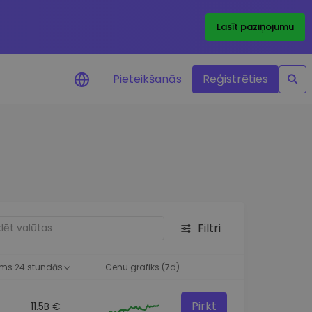
Lasīt paziņojumu
Pieteikšanās
Reģistrēties
ājumi par cenām
ienītāko žetonu cenu
ājumi reāllaikā
 investīciju iespējas
Filtri
a analīze
tziņas optimālai
ai
ms 24 stundās
Cenu grafiks (7d)
Pirkt
11.5B €