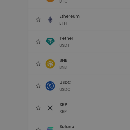
BTC
maks
Ieguldījumu palīgs
Ethereum
Atrodi savu kripto stratēģiju
ETH
Tether
USDT
BNB
BNB
USDC
USDC
XRP
XRP
Solana