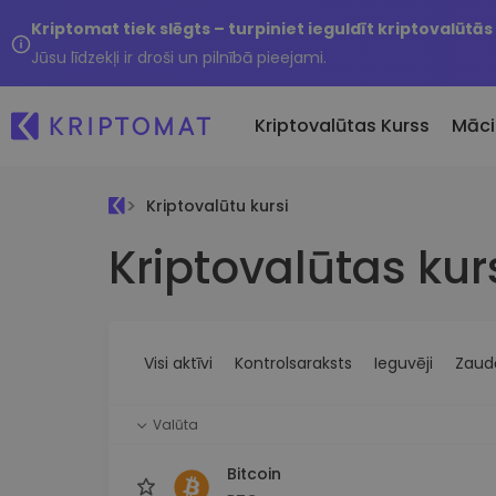
Kriptomat tiek slēgts – turpiniet ieguldīt kriptovalūtās
Jūsu līdzekļi ir droši un pilnībā pieejami.
Kriptovalūtas Kurss
Māci
Kriptovalūtu kursi
Pirkt un pārdot kripto
Kriptovalūtas kur
Visas cenas
Tikko 
Pērciet vairāk nekā 300
Vairāk nekā 300 kriptovalūtu
Nesen 
kriptovalūtas
Ja es
Lielākie Ieguvēji un Zaudētāji
Kripto maiņa
vērtī
Atrodiet investīciju iespējas
Vairāk nekā 1000 valūtu pā
...šodi
iespējas
Visi aktīvi
Kontrolsaraksts
Ieguvēji
Zaudē
Inteliģentie portfeļi
Gudrs veids, kā investēt
Valūta
kriptovalūtās
Kriptomat Maks
Bitcoin
Drošs un vienkāršs kriptova