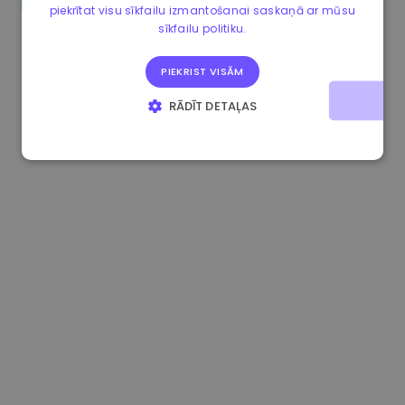
piekrītat visu sīkfailu izmantošanai saskaņā ar mūsu
1.180000 €
+1.50%
3.2B €
sīkfailu politiku.
PIEKRIST VISĀM
RĀDĪT DETAĻAS
STRIKTI NEPIECIEŠAMIE
VEIKTSPĒJAS
MĒRĶA
FUNKCIONALITĀTES