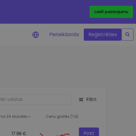
Lasīt paziņojumu
Pieteikšanās
Reģistrēties
ājumi par cenām
ienītāko žetonu cenu
ājumi reāllaikā
 investīciju iespējas
Filtri
a analīze
tziņas optimālai
ai
ms 24 stundās
Cenu grafiks (7d)
Pirkt
17.8B €