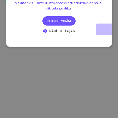
piekrītat visu sīkfailu izmantošanai saskaņā ar mūsu
0.867648 €
0.00%
3.4B €
sīkfailu politiku.
PIEKRIST VISĀM
RĀDĪT DETAĻAS
STRIKTI NEPIECIEŠAMIE
VEIKTSPĒJAS
MĒRĶA
FUNKCIONALITĀTES