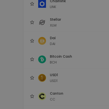
Chainlink
LINK
Stellar
XLM
Dai
DAI
Bitcoin Cash
BCH
USD1
USD1
Canton
CC