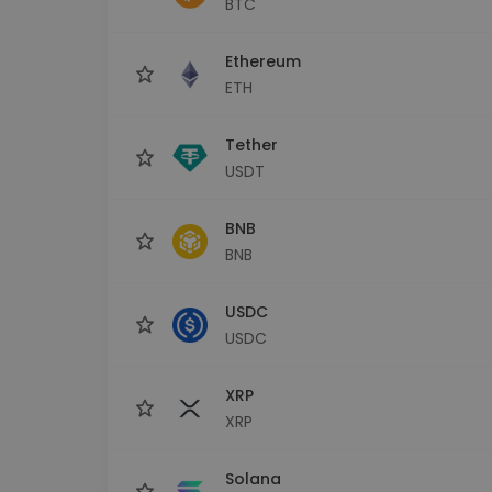
BTC
maks
Ieguldījumu palīgs
Ethereum
Atrodi savu kripto stratēģiju
ETH
Tether
USDT
BNB
BNB
USDC
USDC
XRP
XRP
Solana