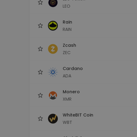
LEO
Rain
RAIN
Zcash
ZEC
Cardano
ADA
Monero
XMR
WhiteBIT Coin
WBT