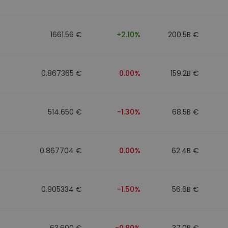
1661.56 €
+2.10%
200.5B €
0.867365 €
0.00%
159.2B €
514.650 €
-1.30%
68.5B €
0.867704 €
0.00%
62.4B €
0.905334 €
-1.50%
56.6B €
63.600 €
-0.80%
37.0B €