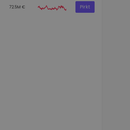
Pirkt
72.5M €