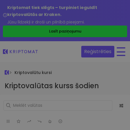
Kriptomat tiek slēgts – turpiniet ieguldīt
kriptovalūtās ar Kraken.
Jūsu līdzekļi ir droši un pilnībā pieejami.
Lasīt paziņojumu
Reģistrēties
Kriptovalūtu kursi
Kriptovalūtas kurss šodien