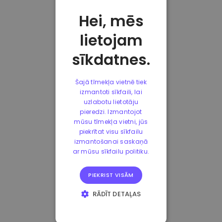
Hei, mēs
lietojam
sīkdatnes.
Šajā tīmekļa vietnē tiek
izmantoti sīkfaili, lai
uzlabotu lietotāju
pieredzi. Izmantojot
mūsu tīmekļa vietni, jūs
piekrītat visu sīkfailu
izmantošanai saskaņā
ar mūsu sīkfailu politiku.
PIEKRIST VISĀM
RĀDĪT DETAĻAS
STRIKTI
NEPIECIEŠAMIE