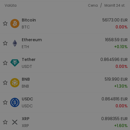
/
Valūta
Cena
Mainīt 24 st.
Bitcoin
56173.00 EUR
BTC
0.00%
Ethereum
1658.59 EUR
ETH
+0.10%
Tether
0.864596 EUR
USDT
0.00%
BNB
519.990 EUR
BNB
+1.30%
USDC
0.864816 EUR
USDC
0.00%
XRP
0.898355 EUR
XRP
+1.60%