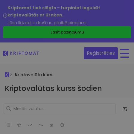
Kriptomat tiek slēgts – turpiniet ieguldīt
kriptovalūtās ar Kraken.
Jūsu līdzekļi ir droši un pilnībā pieejami.
Lasīt paziņojumu
Reģistrēties
Kriptovalūtu kursi
Kriptovalūtas kurss šodien