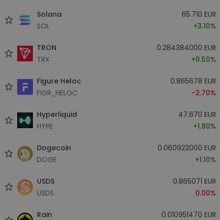
Solana
65.710 EUR
SOL
+3.10%
TRON
0.284384000 EUR
TRX
+0.50%
Figure Heloc
0.865678 EUR
FIGR_HELOC
-2.70%
Hyperliquid
47.670 EUR
HYPE
+1.80%
Dogecoin
0.060922000 EUR
DOGE
+1.10%
USDS
0.865071 EUR
USDS
0.00%
Rain
0.010951470 EUR