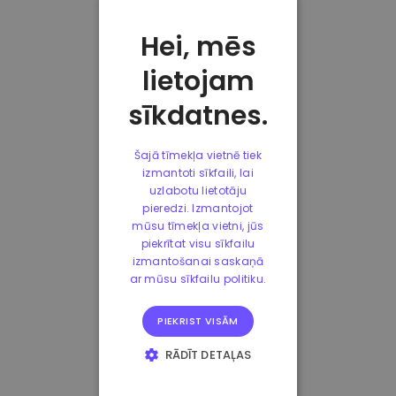
Hei, mēs
lietojam
sīkdatnes.
Šajā tīmekļa vietnē tiek
izmantoti sīkfaili, lai
uzlabotu lietotāju
pieredzi. Izmantojot
mūsu tīmekļa vietni, jūs
piekrītat visu sīkfailu
izmantošanai saskaņā
ar mūsu sīkfailu politiku.
PIEKRIST VISĀM
RĀDĪT DETAĻAS
STRIKTI