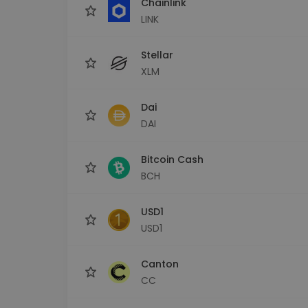
Chainlink
LINK
Stellar
XLM
Dai
DAI
Bitcoin Cash
BCH
USD1
USD1
Canton
CC