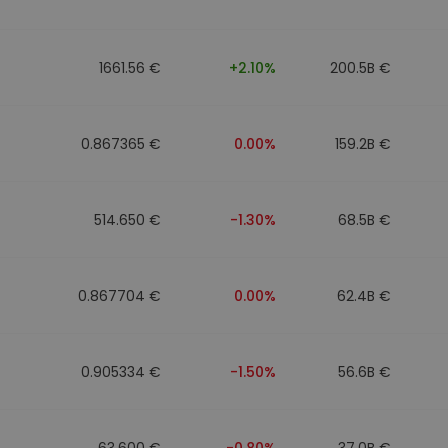
1661.56 €
+2.10%
200.5B €
0.867365 €
0.00%
159.2B €
514.650 €
-1.30%
68.5B €
0.867704 €
0.00%
62.4B €
0.905334 €
-1.50%
56.6B €
63.600 €
-0.80%
37.0B €