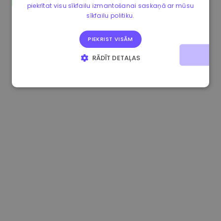
piekrītat visu sīkfailu izmantošanai saskaņā ar mūsu
0.867648 €
0.00%
3.4B €
sīkfailu politiku.
PIEKRIST VISĀM
RĀDĪT DETAĻAS
STRIKTI NEPIECIEŠAMIE
VEIKTSPĒJAS
MĒRĶA
FUNKCIONALITĀTES