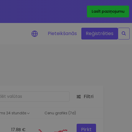
Lasīt paziņojumu
Pieteikšanās
Reģistrēties
ājumi par cenām
ienītāko žetonu cenu
ājumi reāllaikā
 investīciju iespējas
Filtri
a analīze
tziņas optimālai
ai
ms 24 stundās
Cenu grafiks (7d)
Pirkt
17.8B €