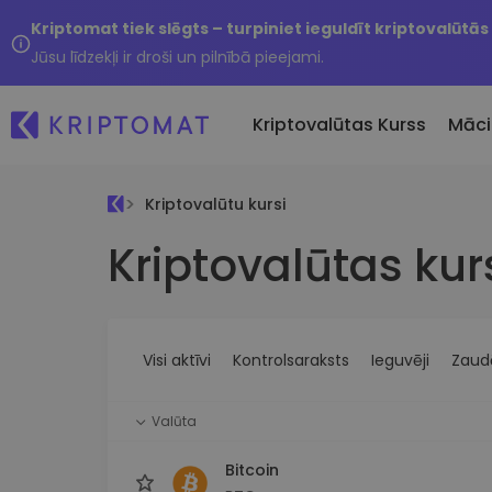
Kriptomat tiek slēgts – turpiniet ieguldīt kriptovalūtās
Jūsu līdzekļi ir droši un pilnībā pieejami.
Kriptovalūtas Kurss
Māci
Kriptovalūtu kursi
Pirkt un pārdot kripto
Kriptovalūtas kur
Visas cenas
Tikko 
Pērciet vairāk nekā 300
Vairāk nekā 300 kriptovalūtu
Nesen 
kriptovalūtas
Ja es
Lielākie Ieguvēji un Zaudētāji
Kripto maiņa
vērtī
Atrodiet investīciju iespējas
Vairāk nekā 1000 valūtu pā
...šodi
iespējas
Visi aktīvi
Kontrolsaraksts
Ieguvēji
Zaudē
Inteliģentie portfeļi
Gudrs veids, kā investēt
Valūta
kriptovalūtās
Kriptomat Maks
Bitcoin
Drošs un vienkāršs kriptova