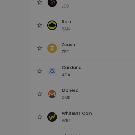
LEO
Rain
RAIN
Zcash
ZEC
Cardano
ADA
Monero
XMR
WhiteBIT Coin
WBT