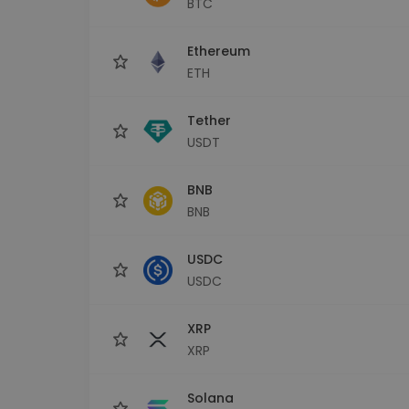
BTC
maks
Ieguldījumu palīgs
Ethereum
Atrodi savu kripto stratēģiju
ETH
Tether
USDT
BNB
BNB
USDC
USDC
XRP
XRP
Solana