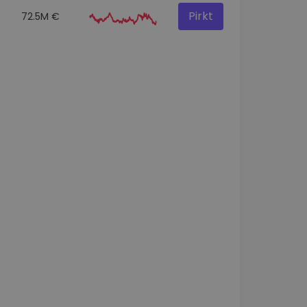
Pirkt
72.5M €