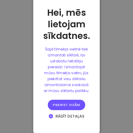
Hei, mēs
lietojam
sīkdatnes.
Šajā tīmekļa vietnē tiek
izmantoti sīkfaili, lai
uzlabotu lietotāju
pieredzi. Izmantojot
mūsu tīmekļa vietni, jūs
piekrītat visu sīkfailu
izmantošanai saskaņā
ar mūsu sīkfailu politiku.
PIEKRIST VISĀM
RĀDĪT DETAĻAS
STRIKTI
NEPIECIEŠAMIE