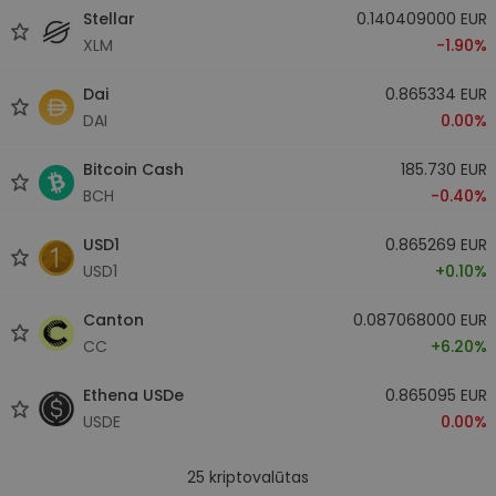
Stellar
0.140409000 EUR
XLM
-1.90%
Dai
0.865334 EUR
DAI
0.00%
Bitcoin Cash
185.730 EUR
BCH
-0.40%
USD1
0.865269 EUR
USD1
+0.10%
Canton
0.087068000 EUR
CC
+6.20%
Ethena USDe
0.865095 EUR
USDE
0.00%
25
kriptovalūtas