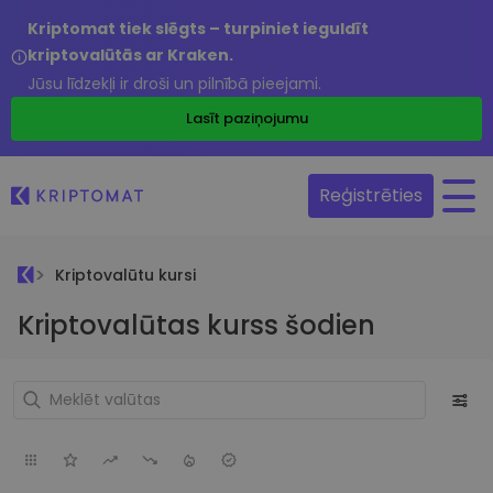
Kriptomat tiek slēgts – turpiniet ieguldīt
kriptovalūtās ar Kraken.
Jūsu līdzekļi ir droši un pilnībā pieejami.
Lasīt paziņojumu
Reģistrēties
Kriptovalūtu kursi
Kriptovalūtas kurss šodien