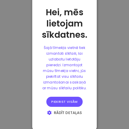
Hei, mēs
lietojam
sīkdatnes.
Šajā tīmekļa vietnē tiek
izmantoti sīkfaili, lai
uzlabotu lietotāju
pieredzi. Izmantojot
mūsu tīmekļa vietni, jūs
piekrītat visu sīkfailu
izmantošanai saskaņā
ar mūsu sīkfailu politiku.
PIEKRIST VISĀM
RĀDĪT DETAĻAS
STRIKTI
NEPIECIEŠAMIE