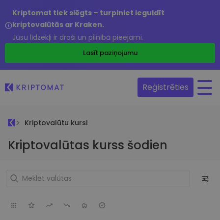
Kriptomat tiek slēgts – turpiniet ieguldīt
kriptovalūtās ar Kraken.
Jūsu līdzekļi ir droši un pilnībā pieejami.
Lasīt paziņojumu
Reģistrēties
Kriptovalūtu kursi
Kriptovalūtas kurss šodien