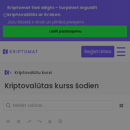
Kriptomat tiek slēgts – turpiniet ieguldīt
kriptovalūtās ar Kraken.
Jūsu līdzekļi ir droši un pilnībā pieejami.
Lasīt paziņojumu
Reģistrēties
Kriptovalūtu kursi
Kriptovalūtas kurss šodien