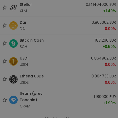
Stellar
0.141404000 EUR
XLM
+1.40%
Dai
0.865002 EUR
DAI
0.00%
Bitcoin Cash
187.260 EUR
BCH
+0.50%
USD1
0.864902 EUR
USD1
0.00%
Ethena USDe
0.864733 EUR
USDE
0.00%
Gram (prev.
1.180000 EUR
Toncoin)
+1.90%
GRAM