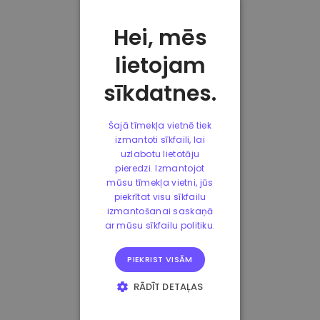
Hei, mēs
lietojam
sīkdatnes.
Šajā tīmekļa vietnē tiek
izmantoti sīkfaili, lai
uzlabotu lietotāju
pieredzi. Izmantojot
mūsu tīmekļa vietni, jūs
piekrītat visu sīkfailu
izmantošanai saskaņā
ar mūsu sīkfailu politiku.
PIEKRIST VISĀM
RĀDĪT DETAĻAS
STRIKTI