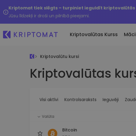
Kriptomat tiek slēgts – turpiniet ieguldīt kriptovalūtās
Jūsu līdzekļi ir droši un pilnībā pieejami.
Kriptovalūtas Kurss
Māci
Kriptovalūtu kursi
Pirkt un pārdot kripto
Kriptovalūtas kur
Visas cenas
Tikko 
Pērciet vairāk nekā 300
Vairāk nekā 300 kriptovalūtu
Nesen 
kriptovalūtas
Ja es
Lielākie Ieguvēji un Zaudētāji
Kripto maiņa
vērtī
Atrodiet investīciju iespējas
Vairāk nekā 1000 valūtu pā
...šodi
iespējas
Visi aktīvi
Kontrolsaraksts
Ieguvēji
Zaudē
Inteliģentie portfeļi
Gudrs veids, kā investēt
Valūta
kriptovalūtās
Kriptomat Maks
Bitcoin
Drošs un vienkāršs kriptova