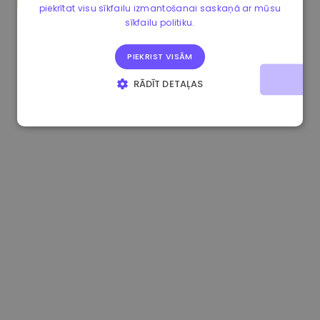
piekrītat visu sīkfailu izmantošanai saskaņā ar mūsu
0.080659000 €
-4.80%
3.2B €
sīkfailu politiku.
PIEKRIST VISĀM
RĀDĪT DETAĻAS
STRIKTI NEPIECIEŠAMIE
VEIKTSPĒJAS
MĒRĶA
FUNKCIONALITĀTES