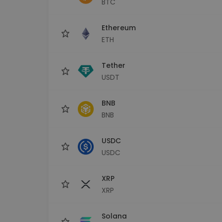
BTC
maks
Ieguldījumu palīgs
Ethereum
Atrodi savu kripto stratēģiju
ETH
Tether
USDT
BNB
BNB
USDC
USDC
XRP
XRP
Solana