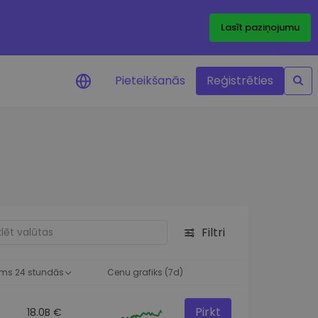
Lasīt paziņojumu
Pieteikšanās
Reģistrēties
ājumi par cenām
ienītāko žetonu cenu
ājumi reāllaikā
 investīciju iespējas
Filtri
a analīze
tziņas optimālai
ai
ms 24 stundās
Cenu grafiks (7d)
Pirkt
18.0B €