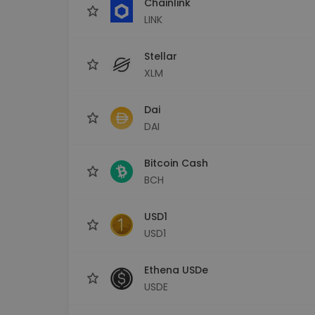
Chainlink
LINK
Stellar
XLM
Dai
DAI
Bitcoin Cash
BCH
USD1
USD1
Ethena USDe
USDE