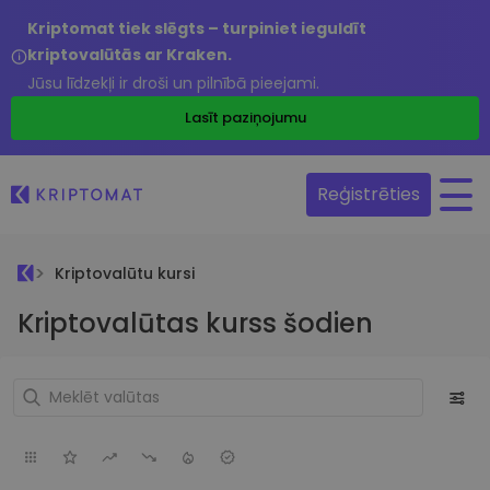
Kriptomat tiek slēgts – turpiniet ieguldīt
kriptovalūtās ar Kraken.
Jūsu līdzekļi ir droši un pilnībā pieejami.
Lasīt paziņojumu
Reģistrēties
Kriptovalūtu kursi
Kriptovalūtas kurss šodien