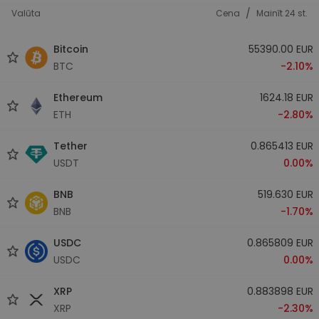
/
Valūta
Cena
Mainīt 24 st.
Bitcoin
55390.00 EUR
BTC
-2.10%
Ethereum
1624.18 EUR
ETH
-2.80%
Tether
0.865413 EUR
USDT
0.00%
BNB
519.630 EUR
BNB
-1.70%
USDC
0.865809 EUR
USDC
0.00%
XRP
0.883898 EUR
XRP
-2.30%