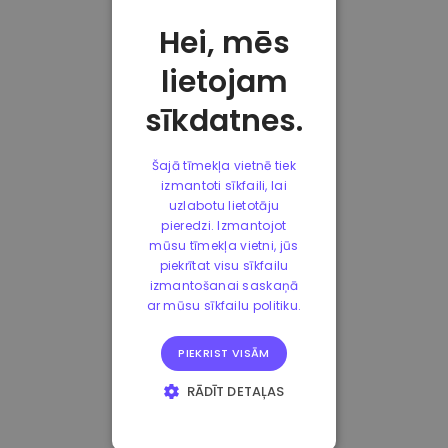
Hei, mēs
lietojam
sīkdatnes.
Šajā tīmekļa vietnē tiek
izmantoti sīkfaili, lai
uzlabotu lietotāju
pieredzi. Izmantojot
mūsu tīmekļa vietni, jūs
piekrītat visu sīkfailu
izmantošanai saskaņā
ar mūsu sīkfailu politiku.
PIEKRIST VISĀM
RĀDĪT DETAĻAS
STRIKTI
NEPIECIEŠAMIE