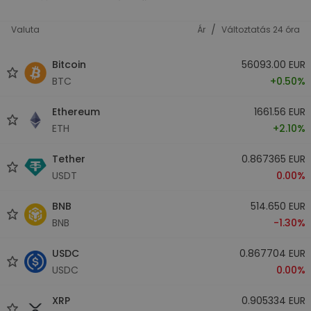
/
Valuta
Ár
Változtatás 24 óra
Bitcoin
56093.00 EUR
BTC
+0.50%
Ethereum
1661.56 EUR
ETH
+2.10%
Tether
0.867365 EUR
USDT
0.00%
BNB
514.650 EUR
BNB
-1.30%
USDC
0.867704 EUR
USDC
0.00%
XRP
0.905334 EUR