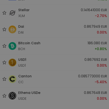
Stellar
0.141641000 EUR
XLM
-2.70%
Dai
0.867949 EUR
DAI
0.00%
Bitcoin Cash
186.080 EUR
BCH
+0.80%
USD1
0.867692 EUR
USD1
0.00%
Canton
0.085773000 EUR
CC
-5.40%
Ethena USDe
0.867648 EUR
USDE
0.00%