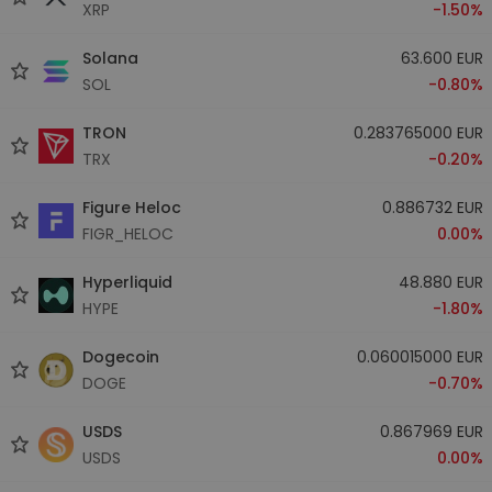
XRP
-1.50%
Solana
63.600 EUR
SOL
-0.80%
TRON
0.283765000 EUR
TRX
-0.20%
Figure Heloc
0.886732 EUR
FIGR_HELOC
0.00%
Hyperliquid
48.880 EUR
HYPE
-1.80%
Dogecoin
0.060015000 EUR
DOGE
-0.70%
USDS
0.867969 EUR
USDS
0.00%