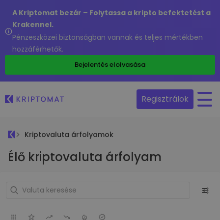
A Kriptomat bezár – Folytassa a kripto befektetést a
Krakennel.
Pénzeszközei biztonságban vannak és teljes mértékben
hozzáférhetők.
Bejelentés elolvasása
Regisztrálok
Kriptovaluta árfolyamok
Élő kriptovaluta árfolyam