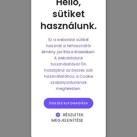
Helló,
sütiket
használunk.
Ez a weboldal sütiket
használ a felhasználói
élmény javítása érdekében.
A weboldalunk
használatával Ön
hozzájárul az összes süti
használatához, a Cookie
szabályzatunknak
megfelelően.
ÖSSZES ELFOGADÁSA
RÉSZLETEK
MEGJELENÍTÉSE
ELENGEDHETETLENÜL
SZÜKSÉGES