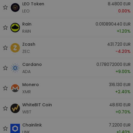
LEO Token
8.4800 EUR
LEO
0.00%
Rain
0.010890440 EUR
RAIN
+1.20%
Zcash
431.720 EUR
ZEC
-4.20%
Cardano
0.178072000 EUR
ADA
+9.00%
Monero
316.130 EUR
XMR
+2.40%
WhiteBIT Coin
48.610 EUR
WBT
+0.70%
Chainlink
7.2200 EUR
LINK
+1.40%