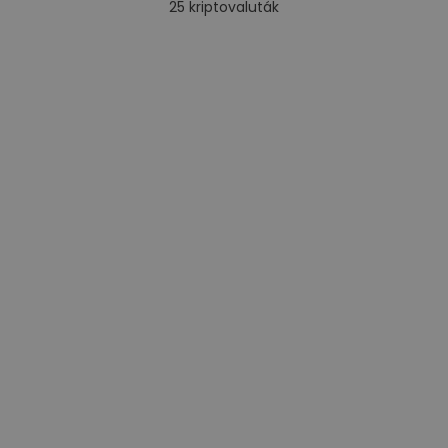
25
kriptovaluták