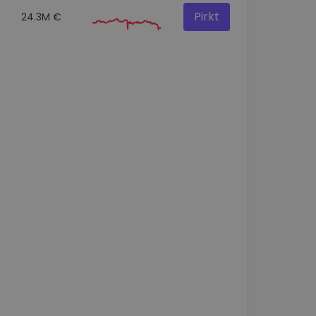
Pirkt
24.3M €