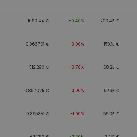
1660.44 €
+0.40%
200.4B €
0.866791 €
0.00%
159.1B €
512.290 €
-0.70%
68.2B €
0.867075 €
0.00%
62.3B €
0.895851 €
-1.00%
56.0B €
63.780 €
+0.30%
37.1B €