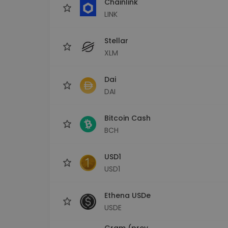
Chainlink
LINK
Stellar
XLM
Dai
DAI
Bitcoin Cash
BCH
USD1
USD1
Ethena USDe
USDE
Gram (prev.