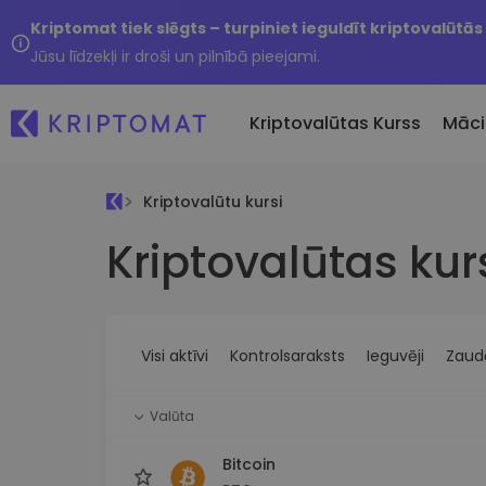
Kriptomat tiek slēgts – turpiniet ieguldīt kriptovalūtās
Jūsu līdzekļi ir droši un pilnībā pieejami.
Kriptovalūtas Kurss
Māci
Kriptovalūtu kursi
Pirkt un pārdot kripto
Kriptovalūtas kur
Visas cenas
Tikko 
Pērciet vairāk nekā 300
Vairāk nekā 300 kriptovalūtu
Nesen 
kriptovalūtas
Ja es
Lielākie Ieguvēji un Zaudētāji
Kripto maiņa
vērtī
Atrodiet investīciju iespējas
Vairāk nekā 1000 valūtu pā
...šodi
iespējas
Visi aktīvi
Kontrolsaraksts
Ieguvēji
Zaudē
Inteliģentie portfeļi
Gudrs veids, kā investēt
Valūta
kriptovalūtās
Kriptomat Maks
Bitcoin
Drošs un vienkāršs kriptova