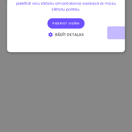
piekrītat visu sīkfailu izmantošanai saskaņā ar mūsu
1.160000 €
-3.00%
3.2B €
sīkfailu politiku.
PIEKRIST VISĀM
RĀDĪT DETAĻAS
STRIKTI NEPIECIEŠAMIE
VEIKTSPĒJAS
MĒRĶA
FUNKCIONALITĀTES