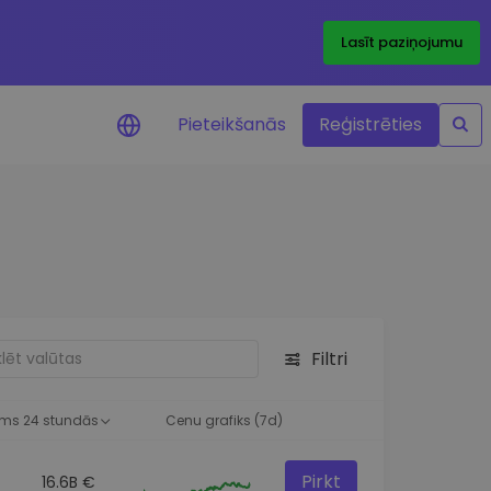
Lasīt paziņojumu
Pieteikšanās
Reģistrēties
ājumi par cenām
ienītāko žetonu cenu
ājumi reāllaikā
 investīciju iespējas
Filtri
a analīze
tziņas optimālai
ai
ms 24 stundās
Cenu grafiks (7d)
Pirkt
16.6B €