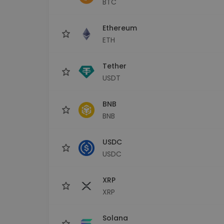
BTC
maks
Ieguldījumu palīgs
Ethereum
Atrodi savu kripto stratēģiju
ETH
Tether
USDT
BNB
BNB
USDC
USDC
XRP
XRP
Solana