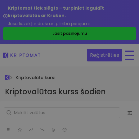
Kriptomat tiek slēgts – turpiniet ieguldīt
kriptovalūtās ar Kraken.
Jūsu līdzekļi ir droši un pilnībā pieejami.
Lasīt paziņojumu
Reģistrēties
Kriptovalūtu kursi
Kriptovalūtas kurss šodien